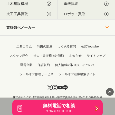
土木建設機械
重機買取
大工工具買取
ロボット買取
買取強化メーカー
工具コラム
竹田の部屋
よくある質問
公式Youtube
スタッフ紹介
法人・業者様向け買取
お知らせ
サイトマップ
運営企業
保証規約
個人情報の取り扱いについて
ツールオフ修理サービス
ツールオフ在庫検索サイト
株式会社ライズ 【古物商許可証】埼玉県公安委員会許可 第431110024804号
Copyright © 2015 - 2026 TOOL OFF All Rights Reserved.
無料電話で相談
受付時間 10:00~19:00