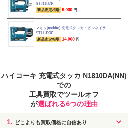
ST311DZK
9,000
新品査定相場
円
マキタ(makita) 充電式タッカ・ピンネイラ
ST111DRF
14,000
新品査定相場
円
ハイコーキ 充電式タッカ N1810DA(NN)
での
工具買取でツールオフ
が
選ばれる6つの理由
1.
どこよりも買取価格に自信あり