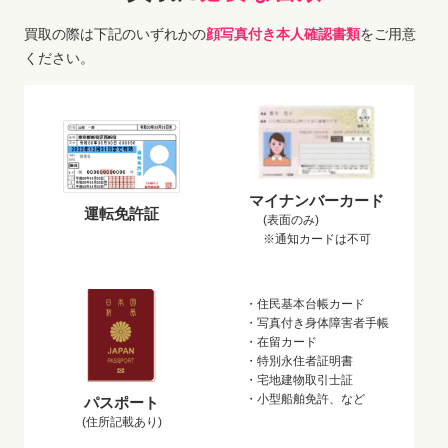
買取の際は下記のいずれかの
顔写真付き本人確認書類
をご用意
ください。
マイナンバーカード
運転免許証
(表面のみ)
※通知カードは不可
・住民基本台帳カード
・写真付き身体障害者手帳
・在留カード
・特別永住者証明書
・宅地建物取引士証
・小型船舶免許、など
パスポート
(住所記載あり)