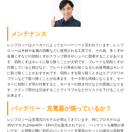
メンテナンス
レシプロソーはメーカーによってセーバーソーと言われています。レシプ
ロソーは木材や金属の切断などに使用される工具です。その為、木くずや
金属くずなどの切削くずがクランプ部分やシューに固着することがありま
す。切削くずはキレイに取り除くことが大切です。ブレードも切削くずが
付着していると錆びなど、ブレードの寿命が短くなるため使用後はキレイ
に取り除くことがおすすめです。切削くずを取り除くときはエアブロワや
ブラシなどで取り除くことが出来ます。モータ部も同様になります。モー
ターに切削くず等が付着すると、モーターの焼き付けなどの原因になりま
す。クランプ部分は注油することでトラブルなどのリスクを下げることが
出来ます。
バッテリー・充電器が揃っているか？
レシプロソーは充電式のモデルが増えてきています。特にプロモデルは
36V(マキタはmax40V・18V×2)も販売されており、バッテリーも種類が多
いです。お買取の際に対応のバッテリーと充電器がセットの場合は高額査