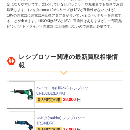
定になりやすいです。(対応していないバッテリーや充電器でも単体でお買
取致します。)マキタのmax40Vシリーズは18Vと互換性がないですが、
18Vの充電器に充電器用互換アダプタが付いていればバッテリーを充電す
ることが出来ます。HIKOKIは36Vと18Vに互換性はありますが、一部商品
(インパクトドライバ・充電器)に互換性はないので注意が必要です。
レシプロソー関連の最新買取相場情
報
ハイコーキ(HiKoki) レシプロソー
CR18DBL(LXPK)
28,000
新品査定相場
円
マキタ(makita) レシプロソー
JR144DRF
17,000
新品査定相場
円