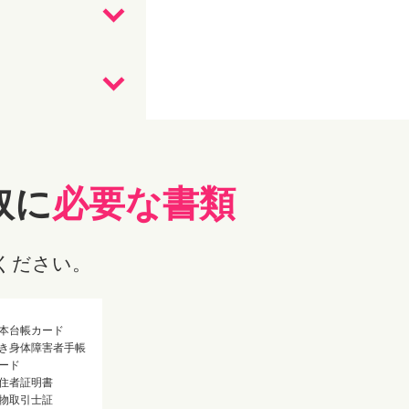
取に
必要な書類
ください。
本台帳カード
き身体障害者手帳
ード
住者証明書
物取引士証