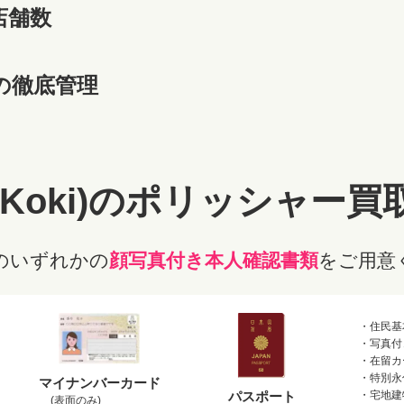
店舗数
の徹底管理
Koki)のポリッシャー
買
のいずれかの
顔写真付き本人確認書類
をご用意
・住民基
・写真付
・在留カ
・特別永
マイナンバーカード
パスポート
・宅地建
(表面のみ)