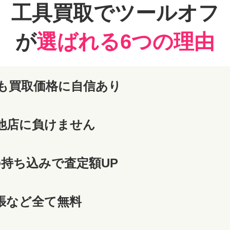
工具買取でツールオフ
が
選ばれる6つの理由
も買取価格に自信あり
他店に負けません
の持ち込みで査定額UP
張など全て無料