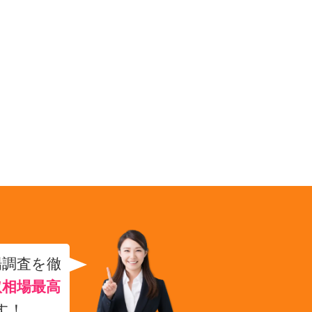
場調査を徹
取相場最高
す！