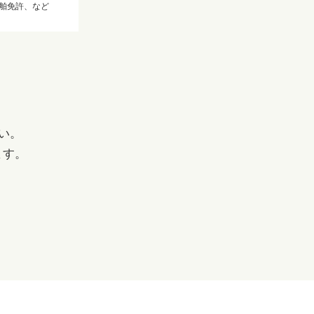
舶免許、など
い。
ます。