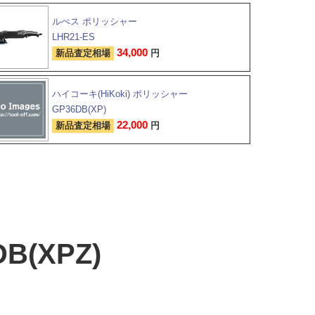
ルぺス ポリッシャー
LHR21-ES
34,000
新品査定相場
円
ハイコーキ(HiKoki) ポリッシャー
GP36DB(XP)
22,000
新品査定相場
円
(XPZ)