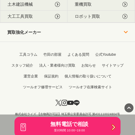
土木建設機械
重機買取
大工工具買取
ロボット買取
買取強化メーカー
工具コラム
竹田の部屋
よくある質問
公式Youtube
スタッフ紹介
法人・業者様向け買取
お知らせ
サイトマップ
運営企業
保証規約
個人情報の取り扱いについて
ツールオフ修理サービス
ツールオフ在庫検索サイト
株式会社ライズ 【古物商許可証】埼玉県公安委員会許可 第431110024804号
Copyright © 2015 - 2026 TOOL OFF All Rights Reserved.
無料電話で相談
受付時間 10:00~19:00