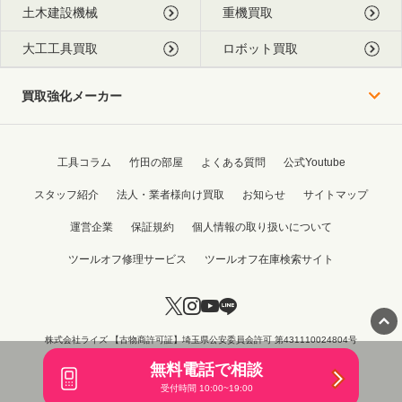
土木建設機械
重機買取
大工工具買取
ロボット買取
買取強化メーカー
工具コラム
竹田の部屋
よくある質問
公式Youtube
スタッフ紹介
法人・業者様向け買取
お知らせ
サイトマップ
運営企業
保証規約
個人情報の取り扱いについて
ツールオフ修理サービス
ツールオフ在庫検索サイト
株式会社ライズ 【古物商許可証】埼玉県公安委員会許可 第431110024804号
Copyright © 2015 - 2026 TOOL OFF All Rights Reserved.
無料電話で相談
受付時間 10:00~19:00