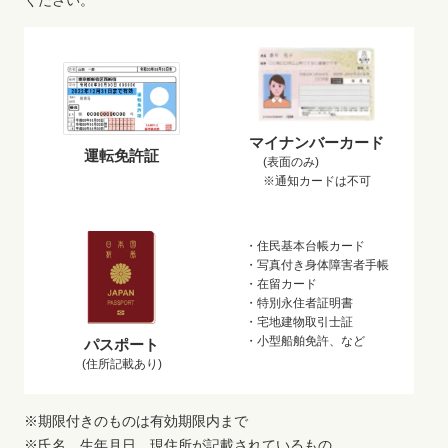
マイナンバーカード
運転免許証
(表面のみ)
※通知カードは不可
・住民基本台帳カード
・写真付き身体障害者手帳
・在留カード
・特別永住者証明書
・宅地建物取引士証
・小型船舶免許、など
パスポート
(住所記載あり)
※期限付きのものは有効期限内まで
※氏名、生年月日、現住所が記載されているもの