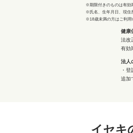
※期限付きのものは有効
※氏名、生年月日、現住
※18歳未満の方はご利
健康
法改
有効
法人
・登
追加
イセキ