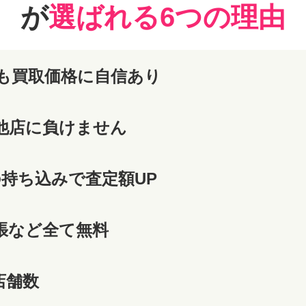
が
選ばれる6つの理由
も買取価格に自信あり
他店に負けません
の持ち込みで査定額UP
張など全て無料
店舗数