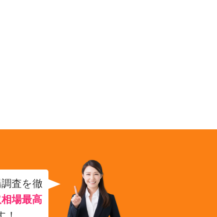
場調査を徹
取相場最高
す！