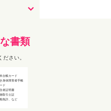
要な書類
ください。
本台帳カード
き身体障害者手帳
ード
住者証明書
物取引士証
舶免許、など