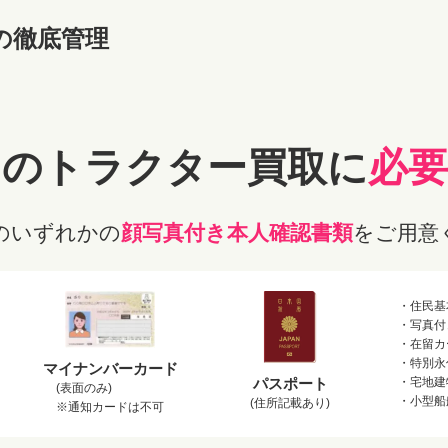
の徹底管理
キのトラクター
買取に
必
のいずれかの
顔写真付き本人確認書類
をご用意
・住民基
・写真付
・在留カ
・特別永
マイナンバーカード
パスポート
・宅地建
(表面のみ)
・小型船
(住所記載あり)
※通知カードは不可