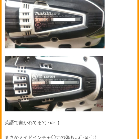
英語で書かれてる?(´･ω･`)
まさかメイドインチャ◯ナの偽も…(´･ω･`; )