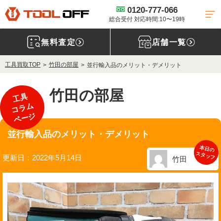
0120-777-066
総合受付 対応時間:10〜19時
無料査定
店舗一覧
工具買取TOP
竹田の部屋
並行輸入品のメリット・デメリット
竹田の部屋
工具
コラム
ページ
並行輸入品のメリット・デメリット
本日の
スタッフ
更新日：2022年5月14日
竹田