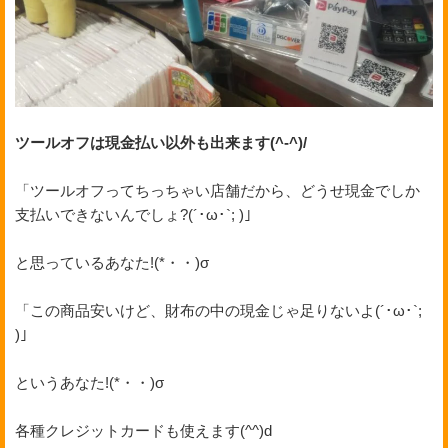
ツールオフは現金払い以外も出来ます(^-^)/
「ツールオフってちっちゃい店舗だから、どうせ現金でしか
支払いできないんでしょ?(´･ω･`; )」
と思っているあなた!(*・・)σ
「この商品安いけど、財布の中の現金じゃ足りないよ(´･ω･`;
)」
というあなた!(*・・)σ
各種クレジットカードも使えます(^^)d