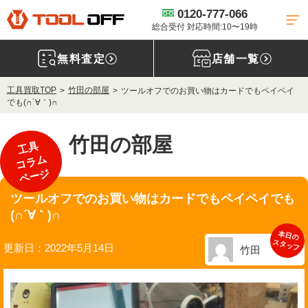
0120-777-066
総合受付 対応時間:10〜19時
無料査定
店舗一覧
工具買取TOP
竹田の部屋
ツールオフでのお買い物はカードでもペイペイ
でも(∩´∀｀)∩
竹田の部屋
工具
コラム
ページ
ツールオフでのお買い物はカードでもペイペイでも
(∩´∀｀)∩
本日の
スタッフ
更新日：2022年5月14日
竹田