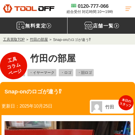
0120-777-066
総合受付 対応時間:10〜19時
無料査定
店舗一覧
工具買取TOP
竹田の部屋
Snap-onのロゴが違う⁉
竹田の部屋
工具
コラム
ページ
・SnapOn
・イヤーマーク
・ロゴ
・旧ロゴ
Snap-onのロゴが違う⁉
本日の
スタッフ
更新日：2025年10月25日
竹田