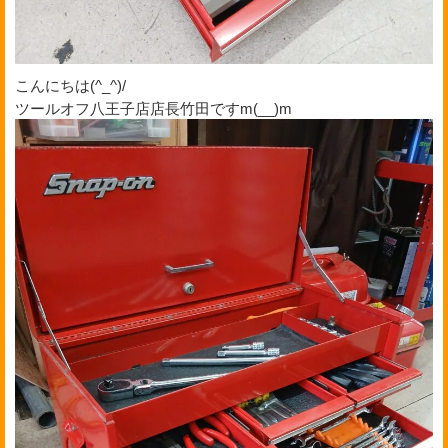
こんにちは(^_^)/
ツールオフ八王子店店長竹田ですm(__)m