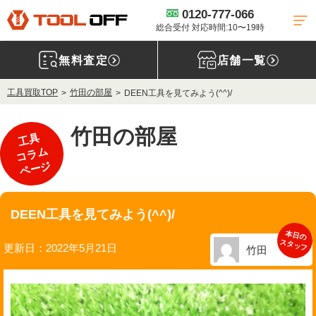
0120-777-066
総合受付 対応時間:10〜19時
無料査定
店舗一覧
工具買取TOP
竹田の部屋
DEEN工具を見てみよう(^^)/
竹田の部屋
工具
コラム
ページ
・DEEN
DEEN工具を見てみよう(^^)/
本日の
スタッフ
更新日：2022年5月21日
竹田