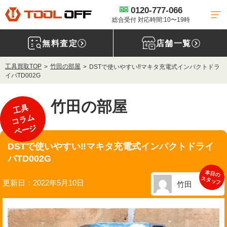
0120-777-066
総合受付 対応時間:10〜19時
無料査定
店舗一覧
工具買取TOP
竹田の部屋
DSTで使いやすい‼マキタ充電式インパクトドラ
イバTD002G
竹田の部屋
工具
コラム
ページ
DSTで使いやすい‼マキタ充電式インパクトドライ
バTD002G
本日の
スタッフ
更新日：2022年5月10日
竹田