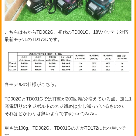
こちらは右からTD002G、初代のTD001G、18Vバッテリ対応
最新モデルのTD172Dです。
各モデルの仕様がこちら。
TD002GとTD001Gでは打撃が200回転/分増えている点、逆に1
充電辺りのネジボルトのネジ締めは少し減っているものの、
それほどかわりは無いようですφ(･ω･*)ﾌﾑﾌﾑ…
重さは100g、TD002G、TD001Gの方がTD172に比べ重いで
す。