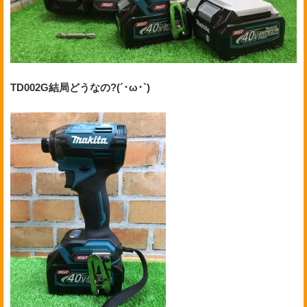
TD002G結局どうなの?(´･ω･`)