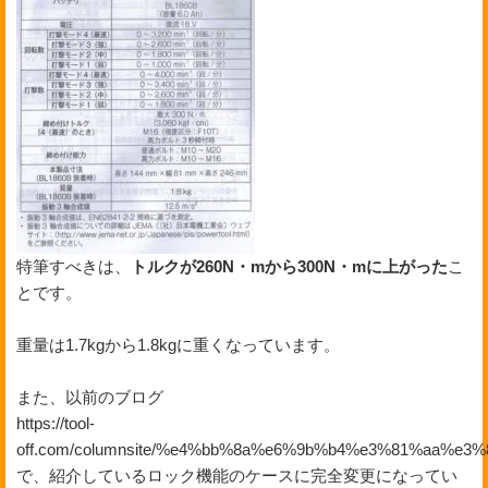
特筆すべきは、
トルクが260N・mから300N・mに上がった
こ
とです。
重量は1.7kgから1.8kgに重くなっています。
また、以前のブログ
https://tool-
off.com/columnsite/%e4%bb%8a%e6%9b%b4%e3%81%aa
で、紹介しているロック機能のケースに完全変更になってい