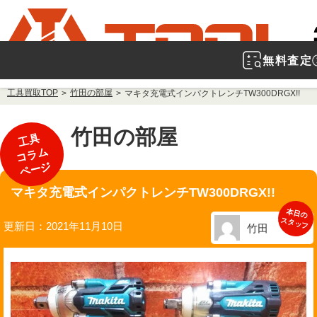
無料査定
工具買取TOP
竹田の部屋
マキタ充電式インパクトレンチTW300DRGX!!
竹田の部屋
工具
コラム
ページ
マキタ充電式インパクトレンチTW300DRGX!!
本日の
スタッフ
更新日：2021年11月10日
竹田