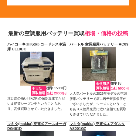
最新の空調服用バッテリー買取
相場・価格の投稿
ハイコーキ(HiKoki) コードレス冷温
バートル 空調服用バッテリー AC09
庫 UL18DC
標準 円
未使用品
標準 15000円
買取相場
当社 5000円
中古品
買取相場
当社 20000円
大人気バートルの2025年モデルの空調
注目度の高いHiKOKIの保冷温庫でただ
服用バッテリーで箱に若干破損個所が
いま絶賛シーズン中ということもあ
ございましたが、シーズンということ
り、高価買取させていただきました。
もあり未使用完品に近い金額でお買取
りさせていただきました。
マキタ(makita) 充電式アースオーガ
マキタ(makita) 充電式エアダスタ
DG461D
AS001GZ