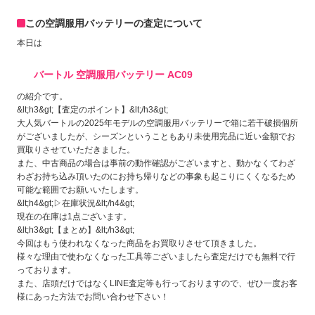
この空調服用バッテリーの査定について
本日は
バートル 空調服用バッテリー AC09
の紹介です。
&lt;h3&gt;【査定のポイント】&lt;/h3&gt;
大人気バートルの2025年モデルの空調服用バッテリーで箱に若干破損個所
がございましたが、シーズンということもあり未使用完品に近い金額でお
買取りさせていただきました。
また、中古商品の場合は事前の動作確認がございますと、動かなくてわざ
わざお持ち込み頂いたのにお持ち帰りなどの事象も起こりにくくなるため
可能な範囲でお願いいたします。
&lt;h4&gt;▷在庫状況&lt;/h4&gt;
現在の在庫は1点ございます。
&lt;h3&gt;【まとめ】&lt;/h3&gt;
今回はもう使われなくなった商品をお買取りさせて頂きました。
様々な理由で使わなくなった工具等ございましたら査定だけでも無料で行
っております。
また、店頭だけではなくLINE査定等も行っておりますので、ぜひ一度お客
様にあった方法でお問い合わせ下さい！