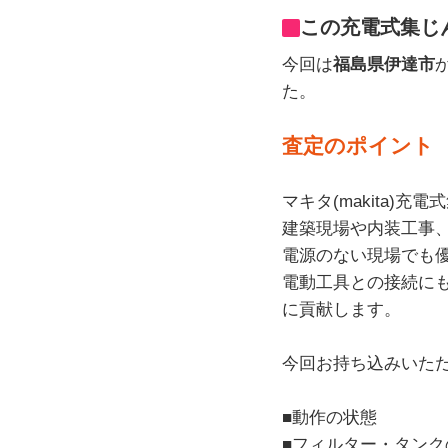
この充電式集じ
今回は
福島県伊達市
た。
査定のポイント
マキタ(makita)
建築現場や内装工事
電源のない現場でも
電動工具との接続に
に貢献します。
今回お持ち込みいた
■動作の状態
■フィルター・タンク