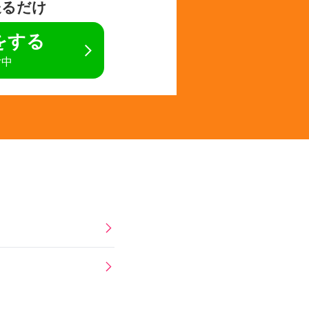
送るだけ
定をする
付中