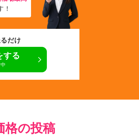
す！
送るだけ
定をする
付中
価格の投稿