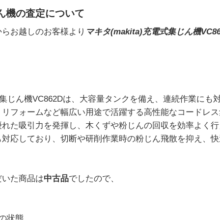
ん機の査定について
からお越しのお客様より
マキタ(makita)充電式集じん機VC86
充電式集じん機VC862Dは、大容量タンクを備え、連続作業に
、リフォームなど幅広い用途で活躍する高性能なコードレス
優れた吸引力を発揮し、木くずや粉じんの回収を効率よく行
も対応しており、切断や研削作業時の粉じん飛散を抑え、快
だいた商品は
中古品
でしたので、
の状態