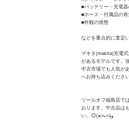
■バッテリー・充電器
■ホース・付属品の有
■外観の状態
マキタ(makita)
があるモデルです。
中古市場でも人気が
へお持ち込みください。🛠
ツールオフ福島店で
おります。中古品は
い。😊(๑˃̵ᴗ˂̵)و