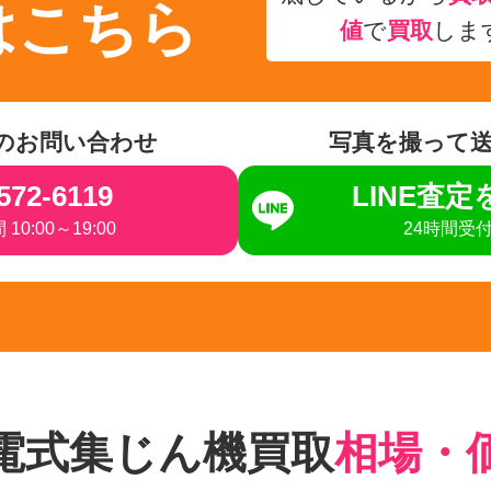
はこちら
値
で
買取
しま
のお問い合わせ
写真を撮って
572-6119
LINE査
10:00～19:00
24時間受
電式集じん機買取
相場・