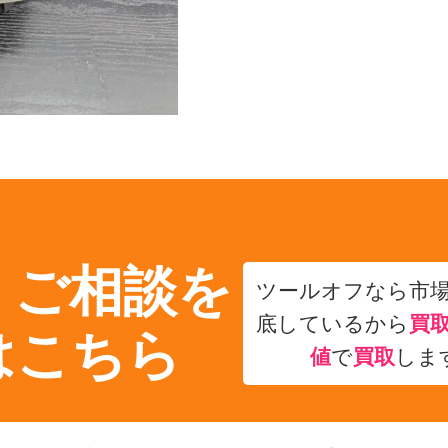
・ご相談を
ツールオフなら市
底しているから
買
はこちら
値
で
買取
しま