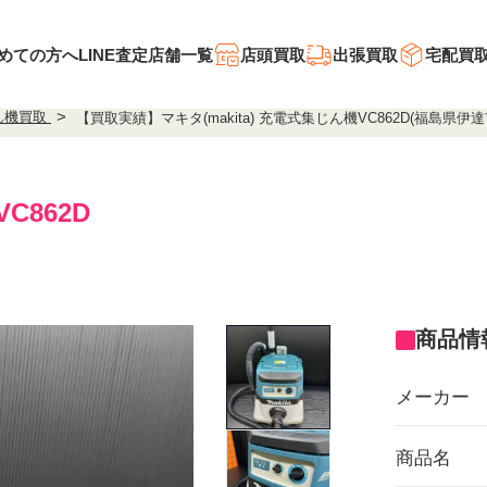
めての方へ
LINE査定
店舗一覧
店頭買取
出張買取
宅配買
ん機買取
【買取実績】マキタ(makita) 充電式集じん機VC862D(福島県伊
C862D
商品情
メーカー
商品名