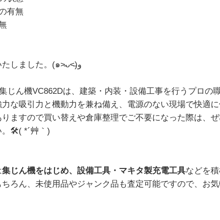
の有無
無
などを重点的に査定いたしました。(๑˃̵ᴗ˂̵)و
充電式集じん機VC862Dは、建築・内装・設備工事を行うプロ
強力な吸引力と機動力を兼ね備え、電源のない現場で快適に
ありますので買い替えや倉庫整理でご不要になった際は、ぜ
️( *´艸｀)
は
集じん機をはじめ、設備工具・マキタ製充電工具
などを積
もちろん、未使用品やジャンク品も査定可能ですので、お気