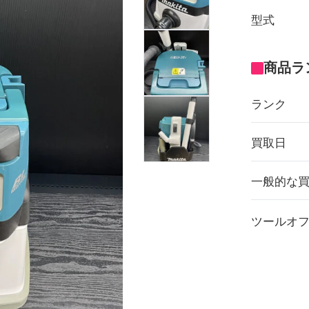
型式
商品ラ
ランク
買取日
一般的な
ツールオ