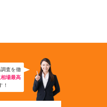
場調査を徹
取相場最高
す！