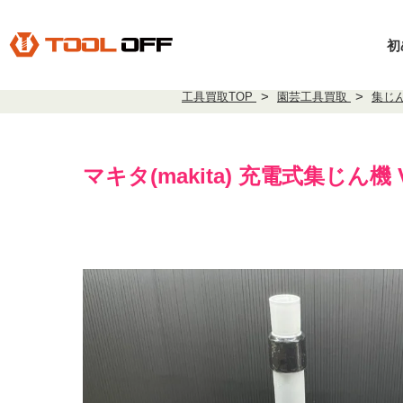
初
工具買取TOP
園芸工具買取
集じ
マキタ(makita) 充電式集じん機 V