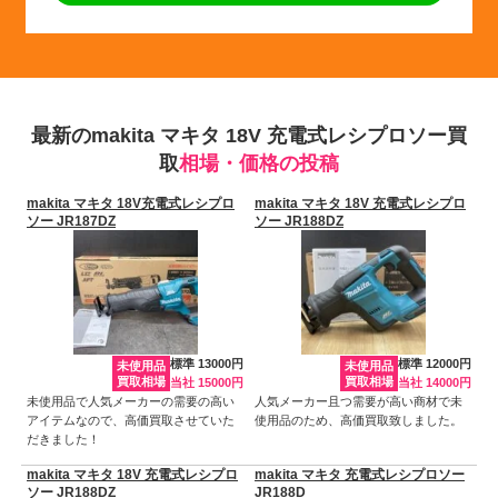
最新のmakita マキタ 18V 充電式レシプロソー買
取
相場・価格の投稿
makita マキタ 18V充電式レシプロ
makita マキタ 18V 充電式レシプロ
ソー JR187DZ
ソー JR188DZ
標準 13000円
標準 12000円
未使用品
未使用品
買取相場
買取相場
当社 15000円
当社 14000円
未使用品で人気メーカーの需要の高い
人気メーカー且つ需要が高い商材で未
アイテムなので、高価買取させていた
使用品のため、高価買取致しました。
だきました！
makita マキタ 18V 充電式レシプロ
makita マキタ 充電式レシプロソー
ソー JR188DZ
JR188D