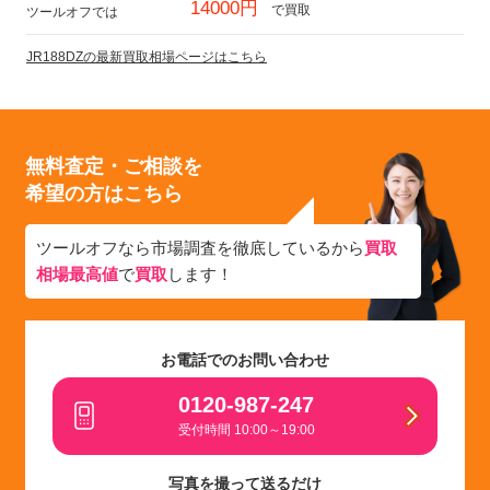
14000円
で買取
ツールオフでは
JR188DZの最新買取相場ページはこちら
無料査定・ご相談を
希望の方はこちら
ツールオフなら市場調査を徹底しているから
買取
相場最高値
で
買取
します！
お電話でのお問い合わせ
0120-987-247
受付時間 10:00～19:00
写真を撮って送るだけ