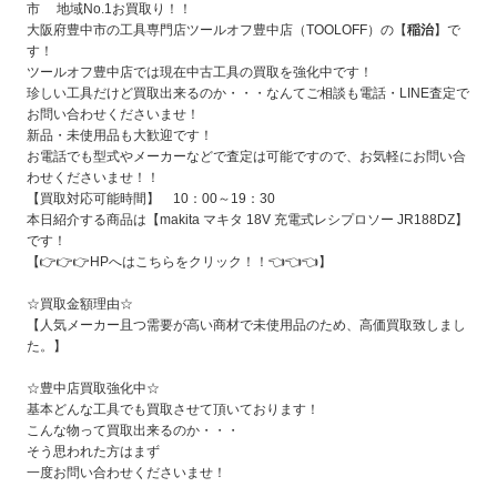
市 地域No.1お買取り！！
大阪府豊中市の工具専門店ツールオフ豊中店（TOOLOFF）の【
稲治
】で
す！
ツールオフ豊中店では現在中古工具の買取を強化中です！
珍しい工具だけど買取出来るのか・・・なんてご相談も電話・LINE査定で
お問い合わせくださいませ！
新品・未使用品も大歓迎です！
お電話でも型式やメーカーなどで査定は可能ですので、お気軽にお問い合
わせくださいませ！！
【買取対応可能時間】 10：00～19：30
本日紹介する商品は【makita マキタ 18V 充電式レシプロソー JR188DZ
】
です！
【👉👉👉
HPへはこちらをクリック！！
👈👈👈】
☆買取金額理由☆
【人気メーカー且つ需要が高い商材で未使用品のため、高価買取致しまし
た。
】
☆豊中店買取強化中☆
基本どんな工具でも買取させて頂いております！
こんな物って買取出来るのか・・・
そう思われた方はまず
一度お問い合わせくださいませ！