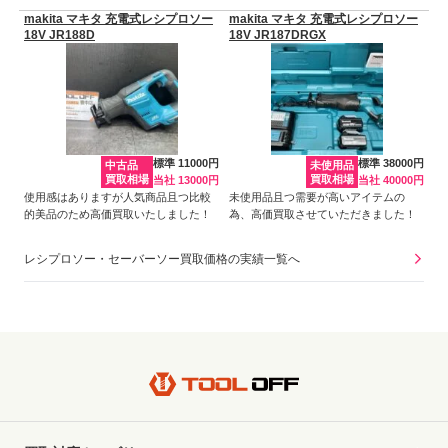
makita マキタ 充電式レシプロソー
makita マキタ 充電式レシプロソー
18V JR188D
18V JR187DRGX
標準 11000円
標準 38000円
中古品
未使用品
買取相場
買取相場
当社 13000円
当社 40000円
使用感はありますが人気商品且つ比較
未使用品且つ需要が高いアイテムの
的美品のため高価買取いたしました！
為、高価買取させていただきました！
レシプロソー・セーバーソー買取価格の実績一覧へ