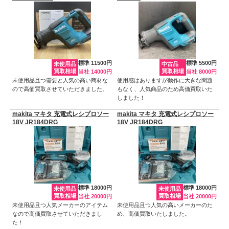
標準 11500円
標準 5500円
未使用品
中古品
買取相場
買取相場
当社 14000円
当社 8000円
未使用品且つ需要と人気の高い商材な
使用感はありますが動作に大きな問題
ので高価買取させていただきました。
もなく、人気商品のため高価買取いた
しました！
makita マキタ 充電式レシプロソー
makita マキタ 充電式レシプロソー
18V JR184DRG
18V JR184DRG
標準 18000円
標準 18000円
未使用品
未使用品
買取相場
買取相場
当社 20000円
当社 20000円
未使用品且つ人気メーカーのアイテム
未使用品且つ人気の高いメーカーのた
なので高価買取させていただきまし
め、高価買取いたしました。
た！