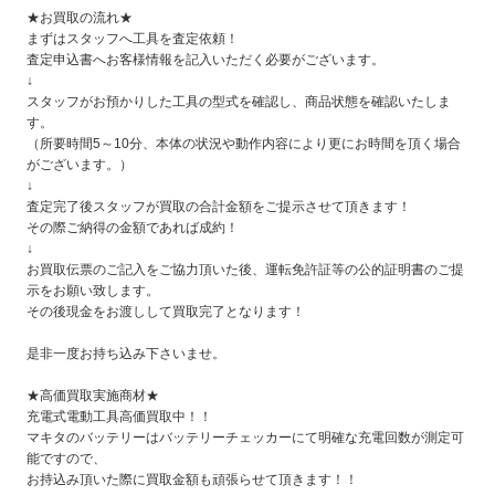
★お買取の流れ★
まずはスタッフへ工具を査定依頼！
査定申込書へお客様情報を記入いただく必要がございます。
↓
スタッフがお預かりした工具の型式を確認し、商品状態を確認いたしま
す。
（所要時間5～10分、本体の状況や動作内容により更にお時間を頂く場合
がございます。）
↓
査定完了後スタッフが買取の合計金額をご提示させて頂きます！
その際ご納得の金額であれば成約！
↓
お買取伝票のご記入をご協力頂いた後、運転免許証等の公的証明書のご提
示をお願い致します。
その後現金をお渡しして買取完了となります！
是非一度お持ち込み下さいませ。
★高価買取実施商材★
充電式電動工具高価買取中！！
マキタのバッテリーはバッテリーチェッカーにて明確な充電回数が測定可
能ですので、
お持込み頂いた際に買取金額も頑張らせて頂きます！！