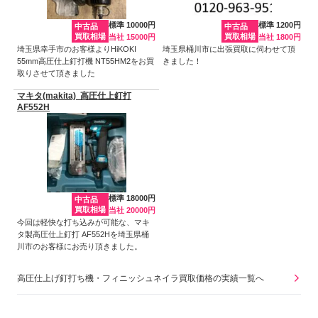
標準 10000円
標準 1200円
中古品
中古品
買取相場
買取相場
当社 15000円
当社 1800円
埼玉県幸手市のお客様よりHiKOKI
埼玉県桶川市に出張買取に伺わせて頂
55mm高圧仕上釘打機 NT55HM2をお買
きました！
取りさせて頂きました
マキタ(makita) 高圧仕上釘打
AF552H
標準 18000円
中古品
買取相場
当社 20000円
今回は軽快な打ち込みが可能な、マキ
タ製高圧仕上釘打 AF552Hを埼玉県桶
川市のお客様にお売り頂きました。
高圧仕上げ釘打ち機・フィニッシュネイラ買取価格の実績一覧へ