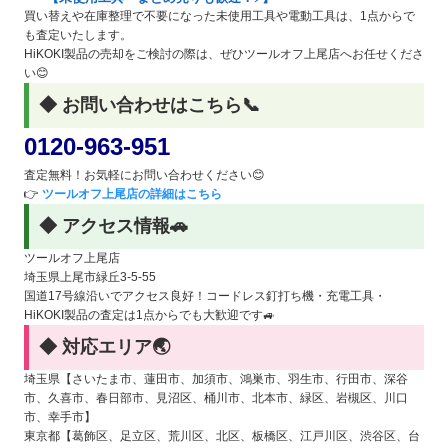
買い替えや在庫整理で不要になった未使用工具や電動工具は、1点からで
も査定いたします。
HiKOKI製品の売却をご検討の際は、ぜひツールオフ上尾店へお任せくださ
い😊
◆ お問い合わせはこちら📞
0120-963-951
査定無料！お気軽にお問い合わせください😊
👉
ツールオフ上尾店の詳細はこちら
◆ アクセス情報🚗
ツールオフ上尾店
埼玉県上尾市緑丘3-5-55
国道17号線沿いでアクセス良好！コードレス釘打ち機・充電工具・
HiKOKI製品の査定は1点からでも大歓迎です🚙
◆ 対応エリア🌏
埼玉県【さいたま市、蓮田市、加須市、鴻巣市、羽生市、行田市、深谷
市、久喜市、春日部市、見沼区、桶川市、北本市、緑区、岩槻区、川口
市、幸手市】
東京都【葛飾区、足立区、荒川区、北区、板橋区、江戸川区、渋谷区、台