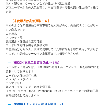
巾木・廻り縁・ケーシングなどの仕上げ作業に最適
プロユーザーからの人気も高く、中古市場でも需要の高い仕上釘打ち機で
す😊
【未使用品は高価買取！🔥】
今回のような未使用品は中古市場でも人気が高く、高価買取につながりや
すい商品です✨
未使用品
フルセット品
開封済み・保管品も査定可能
コードレス釘打ち機も買取強化中
未使用品はもちろん、現場で使用していた中古品も丁寧に査定しておりま
すので、お気軽にツールオフ上尾店までご相談ください💪
【HiKOKI充電工具買取強化中！🚀】
ツールオフ上尾店では、HiKOKI製の充電工具・エアレス工具を積極的にお
買取りしております！
コードレス仕上釘打ち機
インパクトドライバ
ハンマドリル
丸ノコ・グラインダ・各種充電工具
HiKOKI・マキタ・MAX・Panasonic・BOSCHなど各メーカーの電動工具
を高価買取しております✨
【未使用工具・まとめ売りも歓迎！⚡】