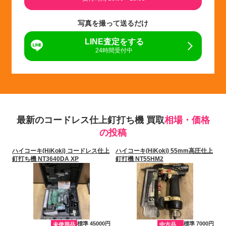
写真を撮って送るだけ
LINE査定をする
24時間受付中
最新のコードレス仕上釘打ち機 買取
相場・価格
の投稿
ハイコーキ(HiKoki) コードレス仕上
ハイコーキ(HiKoki) 55mm高圧仕上
釘打ち機 NT3640DA XP
釘打機 NT55HM2
標準 45000円
標準 7000円
未使用品
中古品