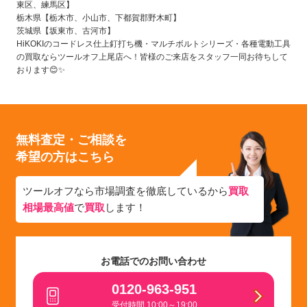
東区、練馬区】
栃木県【栃木市、小山市、下都賀郡野木町】
茨城県【坂東市、古河市】
HiKOKIのコードレス仕上釘打ち機・マルチボルトシリーズ・各種電動工具
の買取ならツールオフ上尾店へ！皆様のご来店をスタッフ一同お待ちして
おります😊✨
無料査定・ご相談を
希望の方はこちら
ツールオフなら市場調査を徹底しているから
買取
相場最高値
で
買取
します！
お電話でのお問い合わせ
0120-963-951
受付時間 10:00～19:00