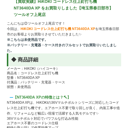
【買取実績】HiKOKI コードレス仕上釘打ち機
NT3640DA XP をお買取りしました【埼玉県春日部市】
ツールオフ上尾店
こんにちは😊ツールオフ上尾店です！
今回は、
HiKOKI コードレス仕上釘打ち機 NT3640DA XP
を埼玉県春日部
市のお客様よりお買取りさせていただきました✨
※こちらは未使用品です。
※バッテリー・充電器・ケース付きのフルセットでお買取りいたしまし
た。
◆ 商品詳細
メーカー：HiKOKI（ハイコーキ）
商品名：コードレス仕上釘打ち機
型番：NT3640DA XP
付属品：バッテリー・充電器・ケース
状態：未使用品
【NT3640DA XPの特徴とは？🔨】
NT3640DA XPは、HiKOKIの36Vマルチボルトシリーズに対応したコード
レス仕上釘打ち機です。エアホース不要で取り回しが良く、内装工事や造
作、リフォームなど幅広い現場で活躍する人気モデルです✨
36Vマルチボルト対応でパワフルな打込み性能
エアホース不要のコードレス仕様
軽快な取り回しで作業効率アップ