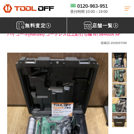
0120-963-951
工具買取TOP
エア工具買取
高圧仕上げ釘打ち機・フィニッシュネイラ
買取
【買取実績】HiKOKI コードレス仕上釘打ち機 NT3640DA XP【埼玉県
受付時間 10:00～19:00
春日部市】ツールオフ上尾店
無料査定
店舗一覧
ハイコーキ(HiKoki) コードレス仕上釘打ち機 NT3640DA XP
投稿日:2026/07/06