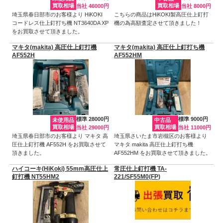
買取相場
買取相場
当社 46000円
当社 8000円
埼玉県春日部市のお客様より HiKOKI
こちらの商品はHiKOKI製高圧仕上釘打
コードレス仕上釘打ち機 NT3640DA XP
機の為高額査定させて頂きました！
をお買取させて頂きました。
マキタ(makita) 高圧仕上釘打機
マキタ(makita) 高圧仕上釘打ち機
AF552H
AF552HM
標準 28000円
標準 9000円
未使用品
中古品
買取相場
買取相場
当社 29000円
当社 11000円
埼玉県春日部市のお客様より マキタ 高
埼玉県さいたま市岩槻区のお客様より
圧仕上釘打機 AF552H をお買取させて
マキタ makita 高圧仕上釘打ち機
頂きました。
AF552HM をお買取させて頂きました。
ハイコーキ(HiKoki) 55mm高圧仕上
常圧仕上釘打機 TA-
釘打機 NT55HM2
221/SF55M0(FP)