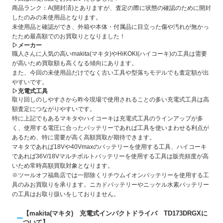
商品ランク：A(開封済)とありますが、査定の際に状態の確認のために開封
したのみの未使用品となります。
未使用品と確認ができ、外箱や本体・付属品に目立った傷や汚れが無かっ
たため最高額でのお買取りとなりました！
▷メーカー
職人さんに人気の高いmakita(マキタ)やHiKOKI(ハイコーキ)の工具は需要
が高いため買取額も高くなる傾向にあります。
また、今回の未使用品だけでなく古い工具や型落ちモデルでも査定額が出
やすいです。
▷充電式工具
取り回しのしやすさから昨今現場で使用されることの多い充電式工具は高
額査定につながりやすいです。
特に上記でもあるマキタやハイコーキは充電式工具のラインアップが多
く、使用する電圧に合ったバッテリーであれば工具を使いまわせる利点が
あるため、特に需要が高く高額買取が期待できます。
マキタであれば18Vや40Vmaxのバッテリーを使用する工具、ハイコーキ
であれば36V/18Vマルチボルトバッテリーを使用する工具は販売頻度が高
いため常時高額買取対象となります。
※ツールオフ福島店では一部除くリチウムイオンバッテリーを使用する工
具のみお買取りを承ります。ニカドバッテリーやニッケル水素バッテリー
の工具はお取り扱いをしておりません。
【makita(マキタ) 充電式インパクトドライバ TD173DRGXに
ついて】