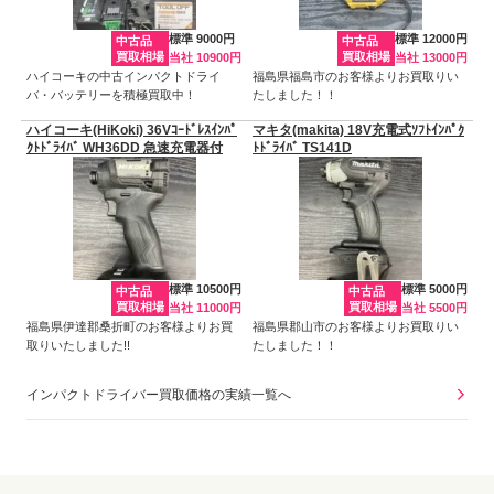
標準 9000円
標準 12000円
中古品
中古品
買取相場
買取相場
当社 10900円
当社 13000円
ハイコーキの中古インパクトドライ
福島県福島市のお客様よりお買取りい
バ・バッテリーを積極買取中！
たしました！！
ハイコーキ(HiKoki) 36Vｺｰﾄﾞﾚｽｲﾝﾊﾟ
マキタ(makita) 18V充電式ｿﾌﾄｲﾝﾊﾟｸ
ｸﾄﾄﾞﾗｲﾊﾞ WH36DD 急速充電器付
ﾄﾄﾞﾗｲﾊﾞ TS141D
標準 10500円
標準 5000円
中古品
中古品
買取相場
買取相場
当社 11000円
当社 5500円
福島県伊達郡桑折町のお客様よりお買
福島県郡山市のお客様よりお買取りい
取りいたしました!!
たしました！！
インパクトドライバー買取価格の実績一覧へ