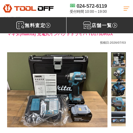
024-572-6119
工具買取TOP
電動工具買取
インパクトドライバー買取
【買取実
績】makita(マキタ) 充電式インパクトドライバ TD173DRGX［福島県福島
受付時間 10:00～19:00
市］福島店
無料査定
店舗一覧
マキタ(makita) 充電式インパクトドライバ TD173DRGX
投稿日:2026/07/03