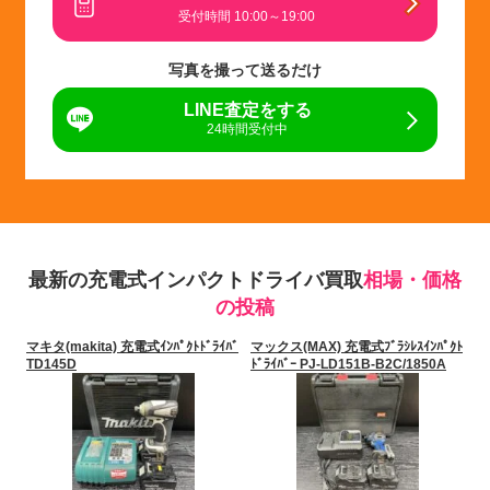
受付時間 10:00～19:00
写真を撮って送るだけ
LINE査定をする
24時間受付中
最新の充電式インパクトドライバ買取
相場・価格
の投稿
マキタ(makita) 充電式ｲﾝﾊﾟｸﾄﾄﾞﾗｲﾊﾞ
マックス(MAX) 充電式ﾌﾞﾗｼﾚｽｲﾝﾊﾟｸﾄ
TD145D
ﾄﾞﾗｲﾊﾞｰ PJ-LD151B-B2C/1850A