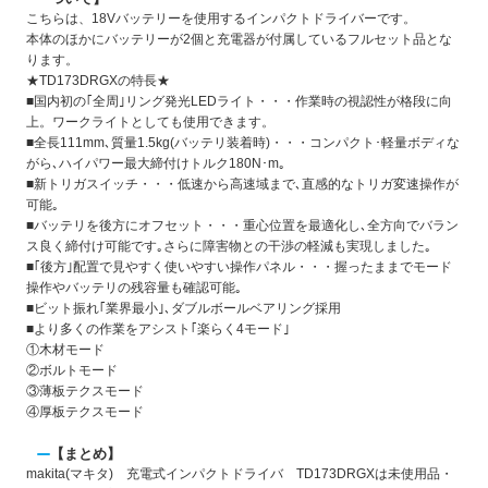
こちらは、18Vバッテリーを使用するインパクトドライバーです。
本体のほかにバッテリーが2個と充電器が付属しているフルセット品とな
ります。
★TD173DRGXの特長★
■国内初の｢全周｣リング発光LEDライト・・・作業時の視認性が格段に向
上。ワークライトとしても使用できます。
■全長111mm､質量1.5kg(バッテリ装着時)・・・コンパクト･軽量ボディな
がら､ハイパワー最大締付けトルク180N･m｡
■新トリガスイッチ・・・低速から高速域まで､直感的なトリガ変速操作が
可能｡
■バッテリを後方にオフセット・・・重心位置を最適化し､全方向でバラン
ス良く締付け可能です｡さらに障害物との干渉の軽減も実現しました｡
■｢後方｣配置で見やすく使いやすい操作パネル・・・握ったままでモード
操作やバッテリの残容量も確認可能｡
■ビット振れ｢業界最小｣､ダブルボールベアリング採用
■より多くの作業をアシスト｢楽らく4モード｣
①木材モード
②ボルトモード
③薄板テクスモード
④厚板テクスモード
【まとめ】
makita(マキタ) 充電式インパクトドライバ TD173DRGXは未使用品・