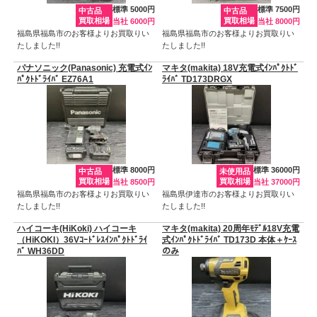
標準 5000円
標準 7500円
中古品
中古品
買取相場
買取相場
当社 6000円
当社 8000円
福島県福島市のお客様よりお買取りい
福島県福島市のお客様よりお買取りい
たしました!!
たしました!!
パナソニック(Panasonic) 充電式ｲﾝ
マキタ(makita) 18V充電式ｲﾝﾊﾟｸﾄﾄﾞ
ﾊﾟｸﾄﾄﾞﾗｲﾊﾞ EZ76A1
ﾗｲﾊﾞ TD173DRGX
標準 8000円
標準 36000円
中古品
未使用品
買取相場
買取相場
当社 8500円
当社 37000円
福島県福島市のお客様よりお買取りい
福島県伊達市のお客様よりお買取りい
たしました!!
たしました!!
ハイコーキ(HiKoki) ハイコーキ
マキタ(makita) 20周年ﾓﾃﾞﾙ18V充電
（HiKOKI）36Vｺｰﾄﾞﾚｽｲﾝﾊﾟｸﾄﾄﾞﾗｲ
式ｲﾝﾊﾟｸﾄﾄﾞﾗｲﾊﾞ TD173D 本体＋ｹｰｽ
ﾊﾞ WH36DD
のみ