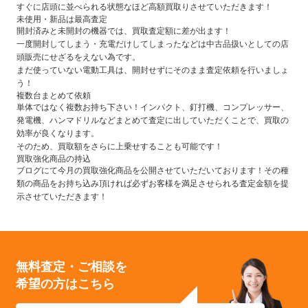
すぐに店頭に並べられる状態なほど高額買取りさせていただきます！
未使用・新品は最高査定
開封済みと未開封の機器では、買取査定額に差が出ます！
一度開封してしまう・充電だけしてしまったなどは中古品扱いとしての店
頭販売にせざるをえない為です。
まだ使っていない電動工具は、開封せずにそのまま査定依頼を行いましょ
う！
複数台まとめて依頼
単体ではなく複数お持ち下さい！インパクト、釘打機、コンプレッサー、
発電機、ハンマドリルなどまとめて査定に出していただくことで、買取の
効率が良くなります。
そのため、買取額をさらに上乗せすることも可能です！
買取強化商品の持込
ブログにて今月の買取強化商品を公開させていただいております！その種
類の商品をお持ち込み頂ければ必ずお客様を満足させられる査定金額を提
示させていただきます！
無料査定・ご相談を
希望の方はこちら