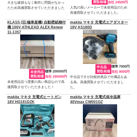
買取相場
当社 24500円
大きな破損もなく動作に問題がなかっ
人気の高いメーカーで未使用品のため
たため高価買取させていただきました
高価買取させていただきました。
KLASS (旧:極東産機) 自動壁紙糊付
makita マキタ 充電式エアダスター
機 100V ATHLEAD ALEX Renew
18V AS180D
11-1357
標準 7000円
中古品
標準 200000円
買取相場
当社 9000円
未使用品
買取相場
当社 245000円
中古品ですが比較的美品で付属品もあ
未使用品且つ需要の高い商品なので高
る為、高価買取させていただきまし
価買取させていただきました！
た。
makita マキタ 充電式ヒートガン
makita マキタ 充電式保冷温庫
18V HG181DZK
40Vmax CW001GZ