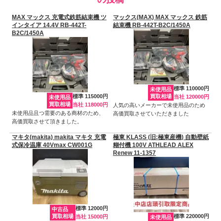
MAX マックス 充電式鉄筋結束機 ツ
マックス(MAX) MAX マックス 鉄筋
インタイア 14.4V RB-442T-
結束機 RB-442T-B2C/1450A
B2C/1450A
標準 110000円
未使用品
標準 115000円
買取相場
当社 120000円
未使用品
買取相場
当社 118000円
人気の高いメーカーで未使用品のため
未使用品且つ需要のある商材のため、
高価買取させていただきました
高価買取させて頂きました。
マキタ(makita) makita マキタ 充電
極東 KLASS (旧:極東産機) 自動壁紙
式保冷温庫 40Vmax CW001G
糊付機 100V ATHLEAD ALEX
Renew 11-1357
標準 12000円
中古品
買取相場
標準 220000円
当社 15000円
未使用品