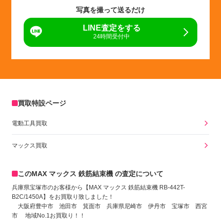
写真を撮って送るだけ
LINE査定をする
24時間受付中
買取特設ページ
電動工具買取
マックス買取
このMAX マックス 鉄筋結束機 の査定について
兵庫県宝塚市のお客様から【MAX マックス 鉄筋結束機 RB-442T-
B2C/1450A
】をお買取り致しました！
大阪府豊中市 池田市 箕面市 兵庫県尼崎市 伊丹市 宝塚市 西宮
市 地域No.1お買取り！！