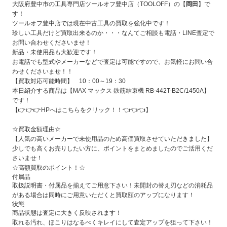
大阪府豊中市の工具専門店ツールオフ豊中店（TOOLOFF）の【
岡田
】で
す！
ツールオフ豊中店では現在中古工具の買取を強化中です！
珍しい工具だけど買取出来るのか・・・なんてご相談も電話・LINE査定で
お問い合わせくださいませ！
新品・未使用品も大歓迎です！
お電話でも型式やメーカーなどで査定は可能ですので、お気軽にお問い合
わせくださいませ！！
【買取対応可能時間】 10：00～19：30
本日紹介する商品は【MAX マックス 鉄筋結束機 RB-442T-B2C/1450A
】
です！
【👉👉👉
HPへはこちらをクリック！！
👈👈👈】
☆買取金額理由☆
【人気の高いメーカーで未使用品のため高価買取させていただきました
】
少しでも高くお売りしたい方に、ポイントをまとめましたのでご活用くだ
さいませ！
☆高額買取のポイント！☆
付属品
取扱説明書・付属品を揃えてご用意下さい！未開封の替え刃などの消耗品
がある場合は同時にご用意いただくと買取額のアップになります！
状態
商品状態は査定に大きく反映されます！
取れる汚れ、ほこりはなるべくキレイにして査定アップを狙って下さい！