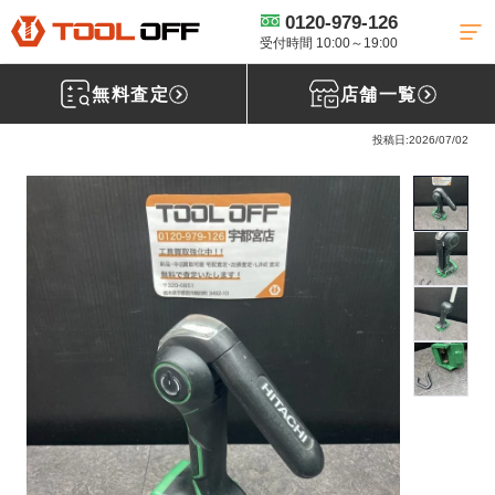
0120-979-126
工具買取TOP
電動工具買取
充電式ライト買取
【買取実績】HiKOKI/
コードレスワークライト/UB18DJL［栃木県鹿沼市］
受付時間 10:00～19:00
無料査定
店舗一覧
ハイコーキ(HiKoki) コードレスワークライト UB18DJL
投稿日:2026/07/02