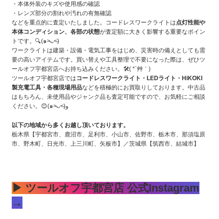
・本体外装のキズや使用感の確認
・レンズ部分の割れや汚れの有無確認
などを重点的に査定いたしました。コードレスワークライトは
点灯性能や
本体コンディション、各部の状態
が査定額に大きく影響する重要なポイン
トです。🔍(๑˃̵ᴗ˂̵)
ワークライトは建築・設備・電気工事をはじめ、災害時の備えとしても需
要の高いアイテムです。買い替えや工具整理で不要になった際は、ぜひツ
ールオフ宇都宮店へお持ち込みください。🛠️( *´艸｀)
ツールオフ宇都宮店では
コードレスワークライト・LEDライト・HiKOKI
製充電工具・各種現場用品
などを積極的にお買取りしております。中古品
はもちろん、未使用品やジャンク品も査定可能ですので、お気軽にご相談
ください。😊(๑˃̵ᴗ˂̵)و
以下の地域から多くお越し頂いております。
栃木県【宇都宮市、鹿沼市、足利市、小山市、佐野市、栃木市、那須塩原
市、野木町、日光市、上三川町、矢板市】／茨城県【筑西市、結城市】
▶ ツールオフ宇都宮店 公式Instagram
→