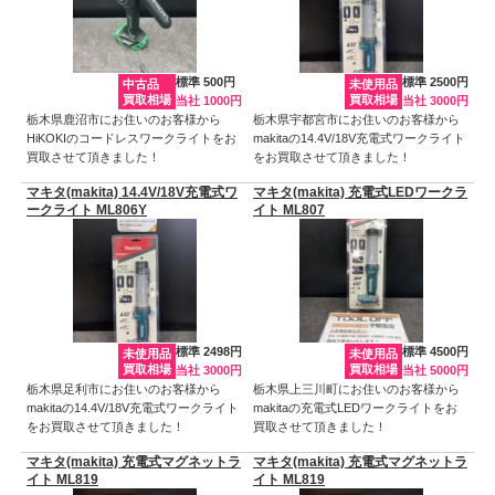
標準 500円
標準 2500円
中古品
未使用品
買取相場
買取相場
当社 1000円
当社 3000円
栃木県鹿沼市にお住いのお客様から
栃木県宇都宮市にお住いのお客様から
HiKOKIのコードレスワークライトをお
makitaの14.4V/18V充電式ワークライト
買取させて頂きました！
をお買取させて頂きました！
マキタ(makita) 14.4V/18V充電式ワ
マキタ(makita) 充電式LEDワークラ
ークライト ML806Y
イト ML807
標準 2498円
標準 4500円
未使用品
未使用品
買取相場
買取相場
当社 3000円
当社 5000円
栃木県足利市にお住いのお客様から
栃木県上三川町にお住いのお客様から
makitaの14.4V/18V充電式ワークライト
makitaの充電式LEDワークライトをお
をお買取させて頂きました！
買取させて頂きました！
マキタ(makita) 充電式マグネットラ
マキタ(makita) 充電式マグネットラ
イト ML819
イト ML819