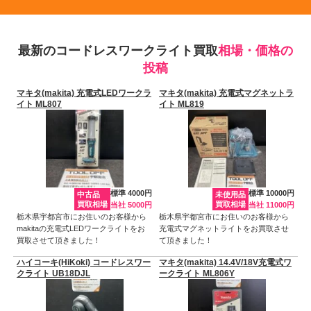
最新のコードレスワークライト買取
相場・価格の
投稿
マキタ(makita) 充電式LEDワークラ
マキタ(makita) 充電式マグネットラ
イト ML807
イト ML819
標準 4000円
標準 10000円
中古品
未使用品
買取相場
買取相場
当社 5000円
当社 11000円
栃木県宇都宮市にお住いのお客様から
栃木県宇都宮市にお住いのお客様から
makitaの充電式LEDワークライトをお
充電式マグネットライトをお買取させ
買取させて頂きました！
て頂きました！
ハイコーキ(HiKoki) コードレスワー
マキタ(makita) 14.4V/18V充電式ワ
クライト UB18DJL
ークライト ML806Y