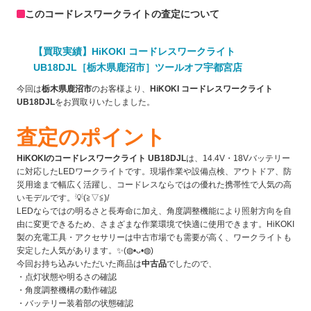
このコードレスワークライトの査定について
【買取実績】HiKOKI コードレスワークライト
UB18DJL［栃木県鹿沼市］ツールオフ宇都宮店
今回は
栃木県鹿沼市
のお客様より、
HiKOKI コードレスワークライト
UB18DJL
をお買取りいたしました。
査定のポイント
HiKOKIのコードレスワークライト UB18DJL
は、14.4V・18Vバッテリー
に対応したLEDワークライトです。現場作業や設備点検、アウトドア、防
災用途まで幅広く活躍し、コードレスならではの優れた携帯性で人気の高
いモデルです。💡(≧▽≦)/
LEDならではの明るさと長寿命に加え、角度調整機能により照射方向を自
由に変更できるため、さまざまな作業環境で快適に使用できます。HiKOKI
製の充電工具・アクセサリーは中古市場でも需要が高く、ワークライトも
安定した人気があります。✨(◍•ᴗ•◍)
今回お持ち込みいただいた商品は
中古品
でしたので、
・点灯状態や明るさの確認
・角度調整機構の動作確認
・バッテリー装着部の状態確認