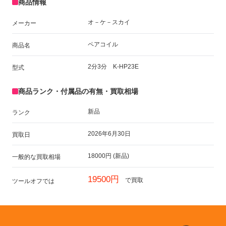
商品情報
オ－ケ－スカイ
メーカー
ペアコイル
商品名
2分3分 K-HP23E
型式
商品ランク・付属品の有無・買取相場
新品
ランク
2026年6月30日
買取日
18000円 (新品)
一般的な買取相場
19500円
で買取
ツールオフでは