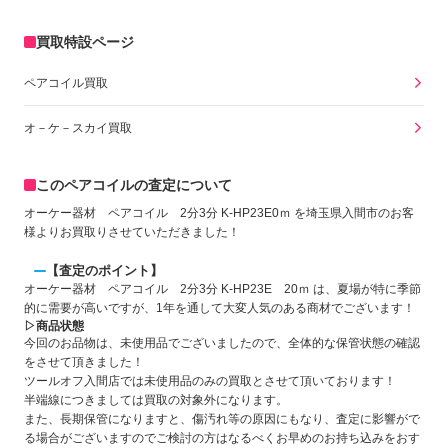
買取特設ページ
ペアコイル買取
オ－ケ－スカイ買取
このペアコイルの査定について
オーケー器材 ペアコイル 2分3分 K-HP23E0ｍ を埼玉県入間市のお客
様よりお買取りさせていただきました！
【査定のポイント】
オーケー器材 ペアコイル 2分3分 K-HP23E 20ｍ は、夏場が特に季節
的に需要が高いですが、1年を通して大変人気のある商材でございます！
▷商品状態
今回のお品物は、未使用品でございましたので、全体的な保管状態の確認
をさせて頂きました！
ツールオフ入間店では未使用品のみの買取とさせて頂いております！
半端線につきましては買取の対象外になります。
また、長期保管になりますと、傷汚れ等の原因にもなり、査定に影響がで
る場合がございますのでご検討の方はなるべくお早めのお持ち込みをおす