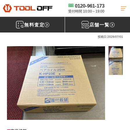
0120-961-173
工具買取TOP
建材買取
ペアコイル買取
【買取実績】オーケー器
材 ペアコイル 2分3分 K-HP23E 20ｍ ［埼玉県入間市］入間店
受付時間 10:00～19:00
無料査定
店舗一覧
オ－ケ－スカイ ペアコイル 2分3分 K-HP23E
投稿日:2026/07/01