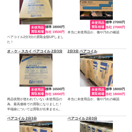
標準 27000円
未使用品
標準 18000円
買取相場
当社 27000円
未使用品
買取相場
当社 19500円
本当に未使用品か、傷や汚れの確認
ペアコイル2分3分の買取金額UPしまし
た！
オ－ケ－スカイ ペアコイル 2分3分
2分3分 ペアコイル
標準 16500円
標準 18000円
未使用品
未使用品
買取相場
買取相場
当社 18000円
当社 18000円
商品状態が使われていない未使用品の
本当に未使用品か、傷や汚れの確認
為、最高価格での買取になりました！
半端線については買取が出来ません。
ペアコイル 2分3分
ペアコイル 2分3分