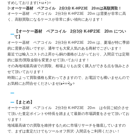
すめしております( •̀ ω •́ )✧
▷オーケー器材 ペアコイル 2分3分 K-HP23E 20ｍは高額買取！
オーケー器材 ペアコイル 2分3分 K-HP23E 20ｍ は需要が非常に高
く、高額買取になるケースが非常に多い傾向にあります！
【オーケー器材 ペアコイル 2分3分 K-HP23E 20ｍ につい
て】
オーケー器材 ペアコイル 2分3分 K-HP23E 20ｍ は、夏場が特に季節
的に需要が高いですが、通年でも大変人気のある商材でございます！
最近では輸入コストの上昇から銅の価格が上がっており、入間店では定期
的に販売/買取金額を変更させて頂いております！
その為地域最高値での買取、相場よりもお安く購入ができる点を強みとさ
せて頂いております！
時期によって買取価格も変わってきますので、お電話でも構いませんので
お気軽にお問合せくださいませ(๑•̀ㅂ•́)و✧
【まとめ】
オーケー器材 ペアコイル 2分3分 K-HP23E 20ｍ は今回ご紹介させ
て頂いた査定ポイントや特長を踏まえて最新の市場調査をさせて頂いてお
ります！
地域最高値での買取を維持するために市場リサーチを徹底していますの
で、まずは査定だけでもツールオフ所沢･入間店をご利用ください！