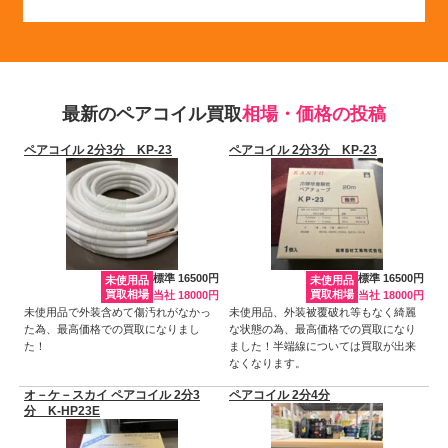
最新のペアコイル買取
相場・価格の投稿
ペアコイル 2分3分 KP-23
ペアコイル 2分3分 KP-23
標準 16500円
標準 16500円
未使用品
未使用品
買取相場
買取相場
当社 18000円
当社 18000円
未使用品で外装含めて傷汚れがなかっ
未使用品、外装被覆破れ等もなく綺麗
た為、最高価格での買取になりまし
な状態の為、最高価格での買取になり
た！
ました！半端線については買取が出来
なくなります。
オ－ケ－スカイ ペアコイル 2分3
ペアコイル 2分4分
分 K-HP23E