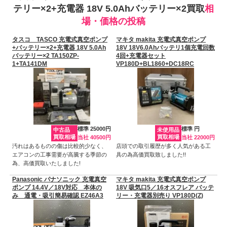
テリー×2+充電器 18V 5.0Ahバッテリー×2買取
相
場・価格の投稿
タスコ TASCO 充電式真空ポンプ
マキタ makita 充電式真空ポンプ
+バッテリー×2+充電器 18V 5.0Ah
18V 18V6.0Ahバッテリ1個充電回数
バッテリー×2 TA150ZP-
4回+充電器セット
1+TA141DM
VP180D+BL1860+DC18RC
標準 25000円
標準 円
中古品
未使用品
買取相場
買取相場
当社 40500円
当社 22000円
汚れはあるものの傷は比較的少なく、
店頭での取引履歴が多く人気がある工
エアコンの工事需要が高騰する季節の
具の為高価買取致しました!!
為、高価買取いたしました!
Panasonic パナソニック 充電真空
マキタ makita 充電式真空ポンプ
ポンプ 14.4V／18V対応 本体の
18V 吸気口5／16オスフレア バッテ
み 通電・吸引簡易確認 EZ46A3
リー・充電器別売り VP180D(Z)