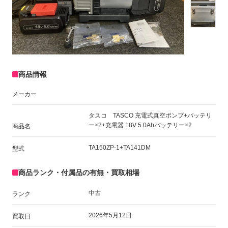
商品情報
メーカー
タスコ TASCO 充電式真空ポンプ+バッテリ
ー×2+充電器 18V 5.0Ahバッテリー×2
商品名
TA150ZP-1+TA141DM
型式
商品ランク・付属品の有無・買取相場
中古
ランク
2026年5月12日
買取日