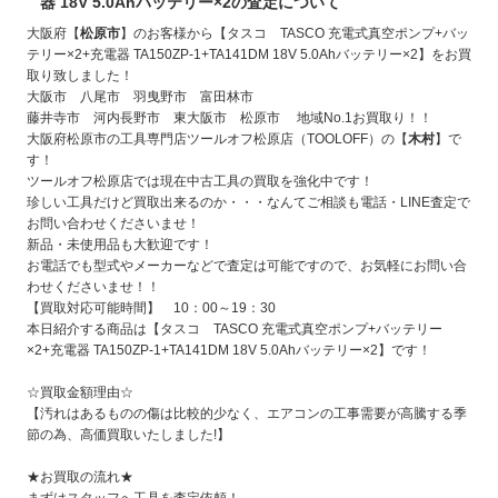
器 18V 5.0Ahバッテリー×2の査定について
大阪府【
松原市
】のお客様から【タスコ TASCO 充電式真空ポンプ+バッ
テリー×2+充電器 TA150ZP-1+TA141DM 18V 5.0Ahバッテリー×2
】をお買
取り致しました！
大阪市 八尾市 羽曳野市 富田林市
藤井寺市 河内長野市 東大阪市 松原市 地域No.1お買取り！！
大阪府松原市の工具専門店ツールオフ松原店（TOOLOFF）の【
木村
】で
す！
ツールオフ松原店では現在中古工具の買取を強化中です！
珍しい工具だけど買取出来るのか・・・なんてご相談も電話・LINE査定で
お問い合わせくださいませ！
新品・未使用品も大歓迎です！
お電話でも型式やメーカーなどで査定は可能ですので、お気軽にお問い合
わせくださいませ！！
【買取対応可能時間】 10：00～19：30
本日紹介する商品は【タスコ TASCO 充電式真空ポンプ+バッテリー
×2+充電器 TA150ZP-1+TA141DM 18V 5.0Ahバッテリー×2
】です！
☆買取金額理由☆
【汚れはあるものの傷は比較的少なく、エアコンの工事需要が高騰する季
節の為、高価買取いたしました!
】
★お買取の流れ★