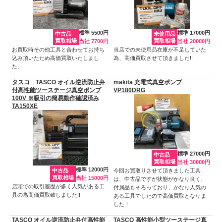
標準 5500円
標準 17000円
中古品
未使用品
買取相場
買取相場
当社 7700円
当社 20000円
お買取時その他工具と合わせてお持ち
当店での未使用品在庫が不足していた
込み頂いたため高価買取いたしまし
為、高価買取させて頂きました!!
た。
タスコ TASCO オイル逆流防止弁
makita 充電式真空ポンプ
付高性能ツーステージ真空ポンプ
VP180DRG
100V ※吸引の簡易動作確認済み
TA150XE
標準 27000円
中古品
買取相場
当社 30000円
標準 12000円
中古品
今回お買取りさせて頂きました工具
買取相場
当社 15000円
は、中古品ですが状態がかなり良く、
店頭での取引履歴が多く人気がある工
付属品もそろっており、かなり人気の
具の為高価買取致しました!!
ある工具でしたので高価買取となりま
した！
TASCO オイル逆流防止弁付高性能
TASCO 高性能小型ツーステージ真