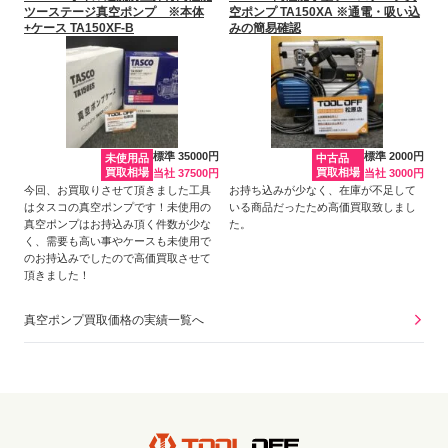
ツーステージ真空ポンプ ※本体
空ポンプ TA150XA ※通電・吸い込
+ケース TA150XF-B
みの簡易確認
標準 35000円
標準 2000円
未使用品
中古品
買取相場
買取相場
当社 37500円
当社 3000円
今回、お買取りさせて頂きました工具
お持ち込みが少なく、在庫が不足して
はタスコの真空ポンプです！未使用の
いる商品だったため高価買取致しまし
真空ポンプはお持込み頂く件数が少な
た。
く、需要も高い事やケースも未使用で
のお持込みでしたので高価買取させて
頂きました！
真空ポンプ買取価格の実績一覧へ