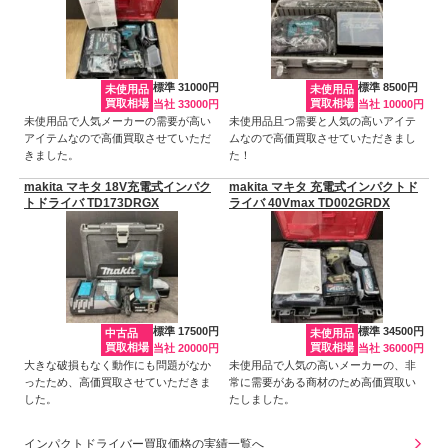
標準 31000円
標準 8500円
未使用品
未使用品
買取相場
買取相場
当社 33000円
当社 10000円
未使用品で人気メーカーの需要が高い
未使用品且つ需要と人気の高いアイテ
アイテムなので高価買取させていただ
ムなので高価買取させていただきまし
きました。
た！
makita マキタ 18V充電式インパク
makita マキタ 充電式インパクトド
トドライバ TD173DRGX
ライバ 40Vmax TD002GRDX
標準 17500円
標準 34500円
中古品
未使用品
買取相場
買取相場
当社 20000円
当社 36000円
大きな破損もなく動作にも問題がなか
未使用品で人気の高いメーカーの、非
ったため、高価買取させていただきま
常に需要がある商材のため高価買取い
した。
たしました。
インパクトドライバー買取価格の実績一覧へ