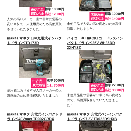
標準 10000円
未使用品
買取相場
標準 12000円
当社 12000円
未使用品
買取相場
当社 14000円
人気の高いメーカー且つ非常に需要の
未使用品で人気の高い商材のため高価
高い商材で、未使用品のため高価買取
買取いたしました。
させていただきました。
makita マキタ 18V充電式インパク
ハイコーキ HiKOKI コードレスイン
トドライバ TD173D
パクトドライバ 36V WH36DD
2XHYSZ
標準 5000円
中古品
買取相場
標準 27500円
当社 7000円
未使用品
買取相場
当社 30000円
使用感はありますが人気メーカーの人
未使用品且つ需要が非常に高い商材な
気商品のため高価買取いたしました！
ので、高価買取させていただきまし
た！
makita マキタ 充電式インパクトド
makita マキタ 充電式ペンインパク
ライバ 40Vmax TD002GRDX
トドライバ 7.2V TD022DSHXB