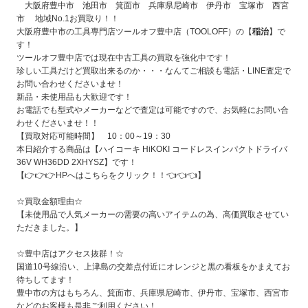
大阪府豊中市 池田市 箕面市 兵庫県尼崎市 伊丹市 宝塚市 西宮
市 地域No.1お買取り！！
大阪府豊中市の工具専門店ツールオフ豊中店（TOOLOFF）の【
稲治
】で
す！
ツールオフ豊中店では現在中古工具の買取を強化中です！
珍しい工具だけど買取出来るのか・・・なんてご相談も電話・LINE査定で
お問い合わせくださいませ！
新品・未使用品も大歓迎です！
お電話でも型式やメーカーなどで査定は可能ですので、お気軽にお問い合
わせくださいませ！！
【買取対応可能時間】 10：00～19：30
本日紹介する商品は【ハイコーキ HiKOKI コードレスインパクトドライバ
36V WH36DD 2XHYSZ
】です！
【👉👉👉
HPへはこちらをクリック！！
👈👈👈】
☆買取金額理由☆
【未使用品で人気メーカーの需要の高いアイテムの為、高価買取させてい
ただきました。
】
☆豊中店はアクセス抜群！☆
国道10号線沿い、上津島の交差点付近にオレンジと黒の看板をかまえてお
待ちしてます！
豊中市の方はもちろん、箕面市、兵庫県尼崎市、伊丹市、宝塚市、西宮市
などのお客様も是非ご利用ください！