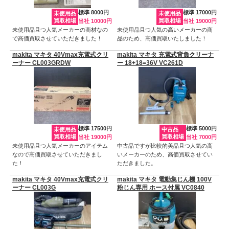
標準 8000円
標準 17000円
未使用品
未使用品
買取相場
買取相場
当社 10000円
当社 19000円
未使用品且つ人気メーカーの商材なの
未使用品且つ人気の高いメーカーの商
で高価買取させていただきました！
品のため、高価買取いたしました！
makita マキタ 40Vmax充電式クリ
makita マキタ 充電式背負クリーナ
ーナー CL003GRDW
ー 18+18=36V VC261D
標準 17500円
標準 5000円
未使用品
中古品
買取相場
買取相場
当社 19000円
当社 7000円
未使用品且つ人気メーカーのアイテム
中古品ですが比較的美品且つ人気の高
なので高価買取させていただきまし
いメーカーのため、高価買取させてい
た！
ただきました。
makita マキタ 40Vmax充電式クリ
makita マキタ 電動集じん機 100V
ーナー CL003G
粉じん専用 ホース付属 VC0840