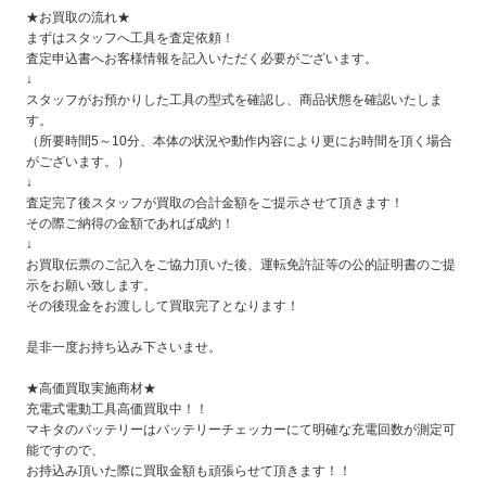
★お買取の流れ★
まずはスタッフへ工具を査定依頼！
査定申込書へお客様情報を記入いただく必要がございます。
↓
スタッフがお預かりした工具の型式を確認し、商品状態を確認いたしま
す。
（所要時間5～10分、本体の状況や動作内容により更にお時間を頂く場合
がございます。）
↓
査定完了後スタッフが買取の合計金額をご提示させて頂きます！
その際ご納得の金額であれば成約！
↓
お買取伝票のご記入をご協力頂いた後、運転免許証等の公的証明書のご提
示をお願い致します。
その後現金をお渡しして買取完了となります！
是非一度お持ち込み下さいませ。
★高価買取実施商材★
充電式電動工具高価買取中！！
マキタのバッテリーはバッテリーチェッカーにて明確な充電回数が測定可
能ですので、
お持込み頂いた際に買取金額も頑張らせて頂きます！！