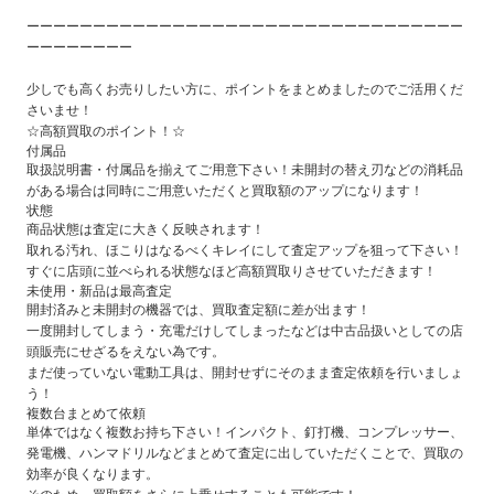
ーーーーーーーーーーーーーーーーーーーーーーーーーーーーーーーーー
ーーーーーーーー
少しでも高くお売りしたい方に、ポイントをまとめましたのでご活用くだ
さいませ！
☆高額買取のポイント！☆
付属品
取扱説明書・付属品を揃えてご用意下さい！未開封の替え刃などの消耗品
がある場合は同時にご用意いただくと買取額のアップになります！
状態
商品状態は査定に大きく反映されます！
取れる汚れ、ほこりはなるべくキレイにして査定アップを狙って下さい！
すぐに店頭に並べられる状態なほど高額買取りさせていただきます！
未使用・新品は最高査定
開封済みと未開封の機器では、買取査定額に差が出ます！
一度開封してしまう・充電だけしてしまったなどは中古品扱いとしての店
頭販売にせざるをえない為です。
まだ使っていない電動工具は、開封せずにそのまま査定依頼を行いましょ
う！
複数台まとめて依頼
単体ではなく複数お持ち下さい！インパクト、釘打機、コンプレッサー、
発電機、ハンマドリルなどまとめて査定に出していただくことで、買取の
効率が良くなります。