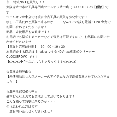
市 地域No.1お買取り！！
大阪府豊中市の工具専門店ツールオフ豊中店（TOOLOFF）の【
稲治
】で
す！
ツールオフ豊中店では現在中古工具の買取を強化中です！
珍しい工具だけど買取出来るのか・・・なんてご相談も電話・LINE査定で
お問い合わせくださいませ！
新品・未使用品も大歓迎です！
お電話でも型式やメーカーなどで査定は可能ですので、お気軽にお問い合
わせくださいませ！！
【買取対応可能時間】 10：00～19：30
本日紹介する商品は【makita マキタ 40Vmax充電式クリーナー
CL003GRDW
】です！
【👉👉👉
HPへはこちらをクリック！！
👈👈👈】
☆買取金額理由☆
【未使用品且つ人気メーカーのアイテムなので高価買取させていただきま
した！
】
☆豊中店買取強化中☆
基本どんな工具でも買取させて頂いております！
こんな物って買取出来るのか・・・
そう思われた方はまず
一度お問い合わせくださいませ！