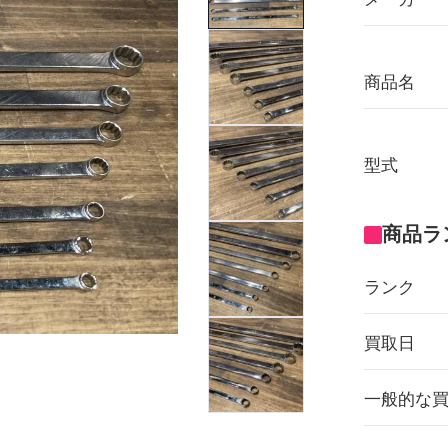
商品名
型式
商品ラ
ランク
買取日
一般的な