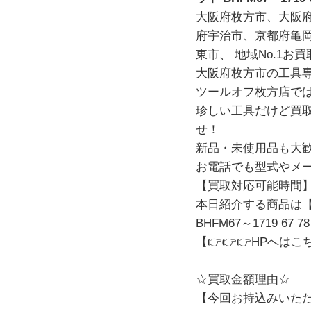
大阪府枚方市、大阪
府宇治市、京都府亀
東市、 地域No.1お
大阪府枚方市の工具専
ツールオフ枚方店で
珍しい工具だけど買取
せ！
新品・未使用品も大
お電話でも型式やメ
【買取対応可能時間】 
本日紹介する商品は【
BHFM67～1719 67 78 
【👉👉👉
HPへはこ
☆買取金額理由☆
【今回お持込みいただ