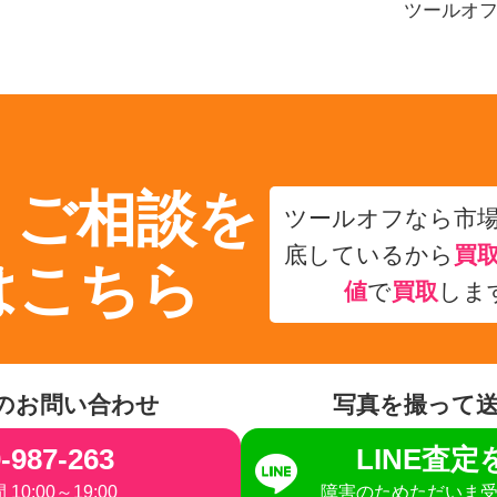
ツールオ
・ご相談を
ツールオフなら市
底しているから
買
はこちら
値
で
買取
しま
のお問い合わせ
写真を撮って
-987-263
LINE査
10:00～19:00
障害のためただいま