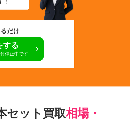
す！
送るだけ
定をする
受付停止中です
本セット買取
相場・