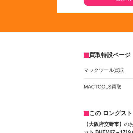
買取特設ページ
マックツール買取
MACTOOLS買取
この ロングス
【
大阪府交野市
】の
ット BHFM67～1719 67 