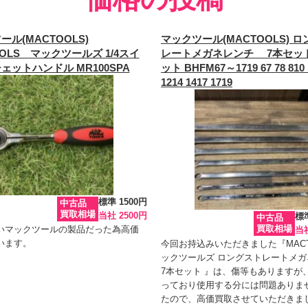
ル(MACTOOLS)
マックツール(MACTOOLS) 
OOLS マックツールズ 1/4スイ
レートメガネレンチ 7本セット
ェットハンドル MR100SPA
ット BHFM67～1719 67 78 810 
1214 1417 1719
標準 1500円
中古品
買取相場
当社 2500円
標準
中古品
買取相場
いマックツールの製品だった為高価
当社
います。
今回お持込みいただきました『MACT
ックツールズ ロングストレートメガ
7本セット 』は、傷等もありますが
っており使用する分には問題ありま
たので、高価買取させていただきま