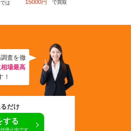
15000円
で買取
フでは
場調査を徹
取相場最高
す！
送るだけ
定をする
受付停止中です