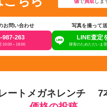
はこちら
値
で
買取
しま
のお問い合わせ
写真を撮って
-987-263
LINE査
10:00～19:00
障害のためただいま
トレートメガネレンチ 7
価格の投稿