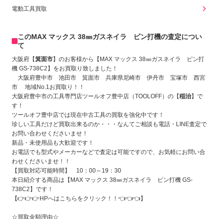
電動工具買取
このMAX マックス 38㎜ガスネイラ ピン打機の査定につい
て
大阪府【
箕面市
】のお客様から【MAX マックス 38㎜ガスネイラ ピン打
機 GS-738C2
】をお買取り致しました！
大阪府豊中市 池田市 箕面市 兵庫県尼崎市 伊丹市 宝塚市 西宮
市 地域No.1お買取り！！
大阪府豊中市の工具専門店ツールオフ豊中店（TOOLOFF）の【
稲治
】で
す！
ツールオフ豊中店では現在中古工具の買取を強化中です！
珍しい工具だけど買取出来るのか・・・なんてご相談も電話・LINE査定で
お問い合わせくださいませ！
新品・未使用品も大歓迎です！
お電話でも型式やメーカーなどで査定は可能ですので、お気軽にお問い合
わせくださいませ！！
【買取対応可能時間】 10：00～19：30
本日紹介する商品は【MAX マックス 38㎜ガスネイラ ピン打機 GS-
738C2
】です！
【👉👉👉
HPへはこちらをクリック！！
👈👈👈】
☆買取金額理由☆