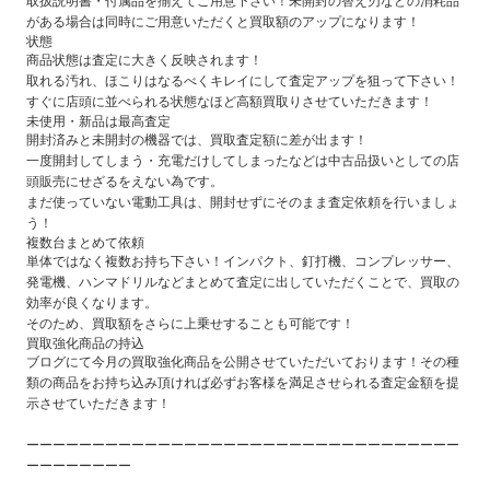
取扱説明書・付属品を揃えてご用意下さい！未開封の替え刃などの消耗品
がある場合は同時にご用意いただくと買取額のアップになります！
状態
商品状態は査定に大きく反映されます！
取れる汚れ、ほこりはなるべくキレイにして査定アップを狙って下さい！
すぐに店頭に並べられる状態なほど高額買取りさせていただきます！
未使用・新品は最高査定
開封済みと未開封の機器では、買取査定額に差が出ます！
一度開封してしまう・充電だけしてしまったなどは中古品扱いとしての店
頭販売にせざるをえない為です。
まだ使っていない電動工具は、開封せずにそのまま査定依頼を行いましょ
う！
複数台まとめて依頼
単体ではなく複数お持ち下さい！インパクト、釘打機、コンプレッサー、
発電機、ハンマドリルなどまとめて査定に出していただくことで、買取の
効率が良くなります。
そのため、買取額をさらに上乗せすることも可能です！
買取強化商品の持込
ブログにて今月の買取強化商品を公開させていただいております！その種
類の商品をお持ち込み頂ければ必ずお客様を満足させられる査定金額を提
示させていただきます！
ーーーーーーーーーーーーーーーーーーーーーーーーーーーーーーーーー
ーーーーーーーー