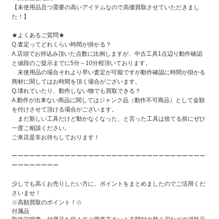
【未使用品且つ需要の高いアイテムなので高価買取させていただきまし
た！
】
★よくあるご質問★
Q.査定ってどれくらい時間が掛かる？
A.店頭でお持込み頂いた点数に比例しますが、中古工具1点辺り動作確認
と値段のご提示までに5分～10分程頂いております。
未使用品の場合それより早い査定が可能ですが動作確認に時間が掛かる
商材に関してはお時間を頂く場合がございます。
Q.壊れていたり、動作しない物でも買取できる？
A.動作が出来ない商品に関してはジャンク品（動作不可商品）として金額
を付けさせて頂ける場合がございます。
まだ新しい工具だけど動かなくなった、と言った工具は捨てる前にぜひ
一度ご相談ください。
ご来店是非お待ちしております！
ーーーーーーーーーーーーーーーーーーーーーーーーーーーーーーーーー
ーーーーーーーー
少しでも高くお売りしたい方に、ポイントをまとめましたのでご活用くだ
さいませ！
☆高額買取のポイント！☆
付属品