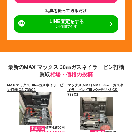
写真を撮って送るだけ
LINE査定をする
24時間受付中
最新のMAX マックス 38㎜ガスネイラ ピン打機
買取
相場・価格の投稿
MAX マックス 38㎜ガスネイラ ピ
マックス(MAX) MAX 38㎜ ガスネ
ン打機 GS-738C2
イラ ピン打機 バッテリ×2 GS-
738C2
標準 62500円
未使用品