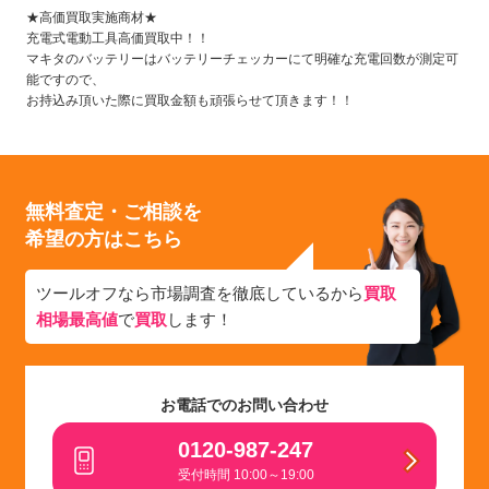
★高価買取実施商材★
充電式電動工具高価買取中！！
マキタのバッテリーはバッテリーチェッカーにて明確な充電回数が測定可
能ですので、
お持込み頂いた際に買取金額も頑張らせて頂きます！！
無料査定・ご相談を
希望の方はこちら
ツールオフなら市場調査を徹底しているから
買取
相場最高値
で
買取
します！
お電話でのお問い合わせ
0120-987-247
受付時間 10:00～19:00