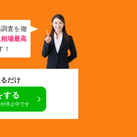
場調査を徹
取相場最高
す！
送るだけ
定をする
受付停止中です