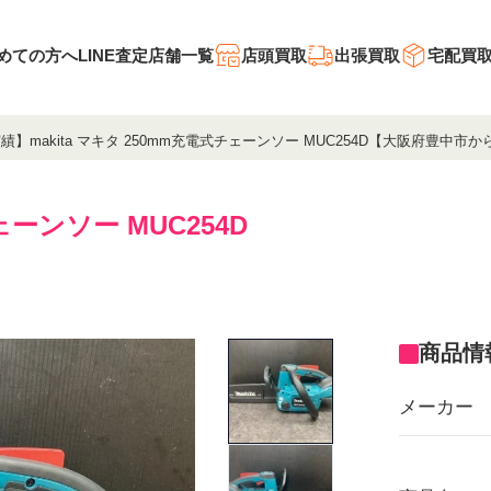
めての方へ
LINE査定
店舗一覧
店頭買取
出張買取
宅配買
績】makita マキタ 250mm充電式チェーンソー MUC254D【大阪府豊中市
ェーンソー MUC254D
商品情
メーカー