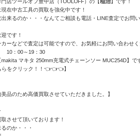
門店ツールオフ豊中店（TOOLOFF）の【
稲治
】です！
は現在中古工具の買取を強化中です！
出来るのか・・・なんてご相談も電話・LINE査定でお問
歓迎です！
ーカーなどで査定は可能ですので、お気軽にお問い合わせく
10：00～19：30
kita マキタ 250mm充電式チェーンソー MUC254D
】で
ちらをクリック！！
👈👈👈】
的美品のため高価買取させていただきました。
】
☆
買取させて頂いております！
来るのか・・・
ず