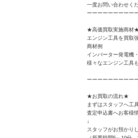
一度お問い合わせく
ーーーーーーーーー
★高価買取実施商材
エンジン工具を買取
商材例
インバーター発電機
様々なエンジン工具
ーーーーーーーーー
★お買取の流れ★
まずはスタッフへ工
査定申込書へお客様
↓
スタッフがお預かり
（所要時間5～10分