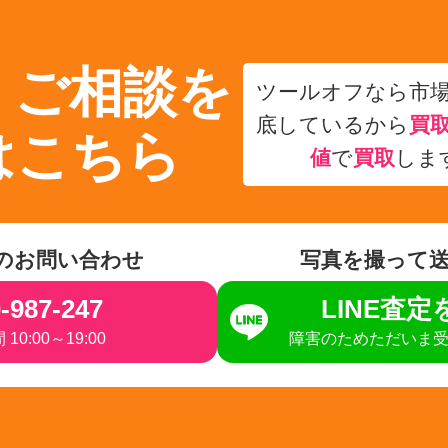
・ご相談を
ツールオフなら市
底しているから
買
はこちら
値
で
買取
しま
のお問い合わせ
写真を撮って
-987-247
LINE査
10:00～19:00
障害のためただいま