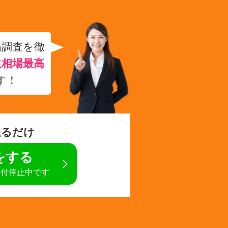
場調査を徹
取相場最高
す！
送るだけ
定をする
受付停止中です