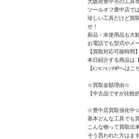
大阪府豊中市の工具専
ツールオフ豊中店で
珍しい工具だけど買取
せ！
新品・未使用品も大
お電話でも型式やメ
【買取対応可能時間】 
本日紹介する商品は【ma
【👉👉👉
HPへはこ
☆買取金額理由☆
【中古品ですが比較
☆豊中店買取強化中
基本どんな工具でも
こんな物って買取出
そう思われた方はま