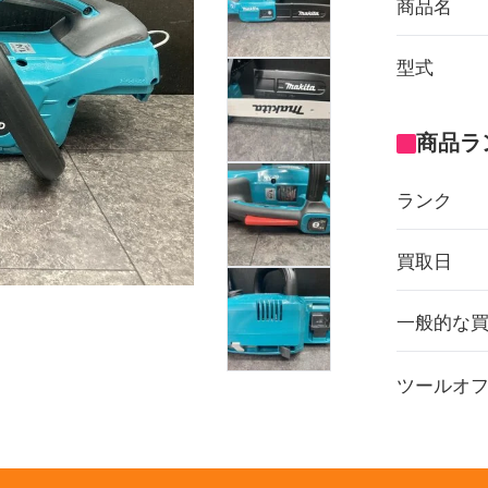
商品名
型式
商品ラ
ランク
買取日
一般的な
ツールオ