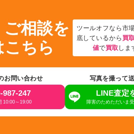
・ご相談を
ツールオフなら市
底しているから
買
はこちら
値
で
買取
しま
のお問い合わせ
写真を撮って
-987-247
LINE査
10:00～19:00
障害のためただいま