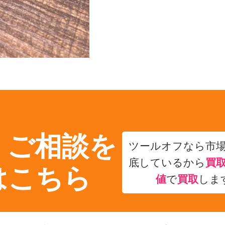
・ご相談を
ツールオフなら市
底しているから
買
はこちら
値
で
買取
しま