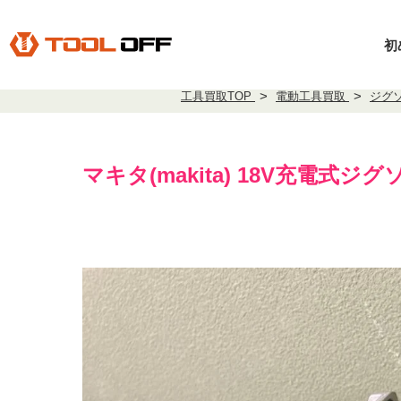
初
工具買取TOP
電動工具買取
ジグ
マキタ(makita) 18V充電式ジグソ