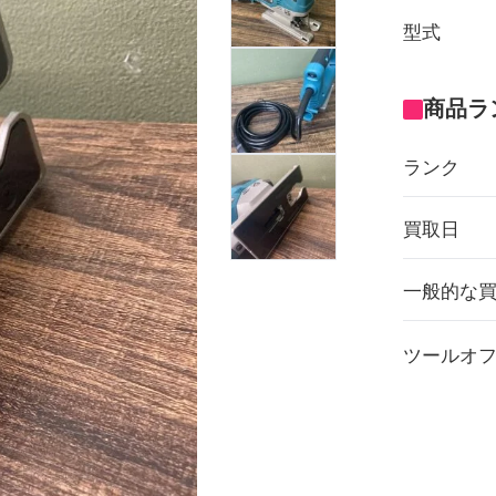
型式
商品ラ
ランク
買取日
一般的な
ツールオ