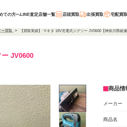
めての方へ
LINE査定
店舗一覧
店頭買取
出張買取
宅配買
ソー買取
【買取実績】 マキタ 18V充電式ジグソー JV0600【神奈川県綾
ー JV0600
商品情
メーカー
商品名