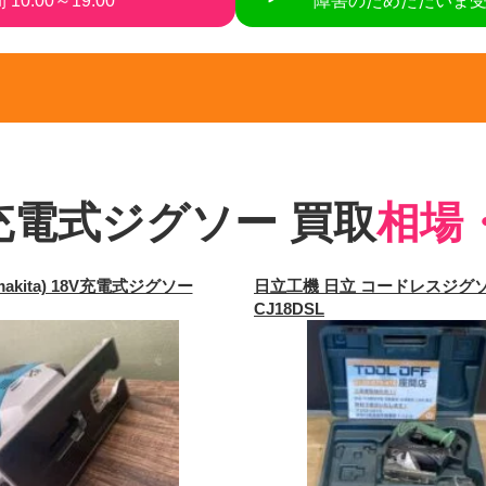
10:00～19:00
障害のためただいま
充電式ジグソー 買取
相場
akita) 18V充電式ジグソー
日立工機 日立 コードレスジグ
CJ18DSL