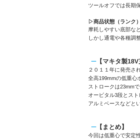
ツールオフでは長期
▷商品状態（ランク
摩耗しやすい底部な
しかし通電や各種調
【マキタ製18V
２０１１年に発売さ
全高199mmの低重
ストロークは23mm
オービタル3段とス
アルミベースなどと
【まとめ】
今回は低重心で安定性