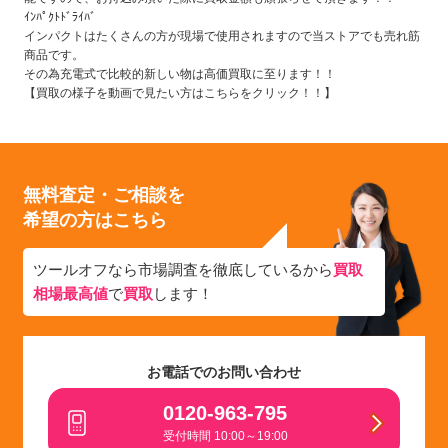
ｲﾝﾊﾟｸﾄﾄﾞﾗｲﾊﾞ
インパクトはたくさんの方が現場で使用されますので当ストアでも売れ筋
商品です。
その為充電式で比較的新しい物は高価買取に至ります！！
【買取の様子を動画で見たい方はこちらをクリック！！】
無料査定・ご相談を
希望の方はこちら
ツールオフなら市場調査を徹底しているから
買取
相場最高値
で
買取
します！
お電話でのお問い合わせ
0120-963-795
受付時間 10:00～19:00