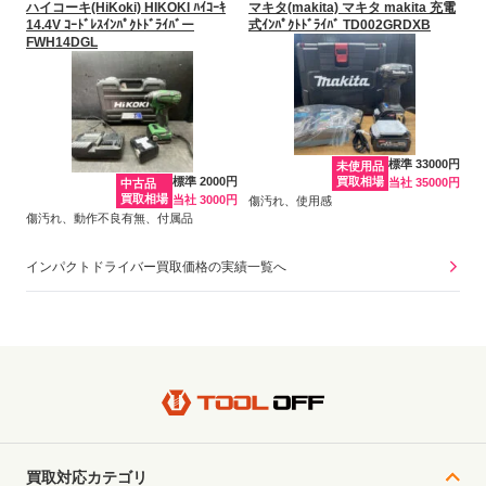
ハイコーキ(HiKoki) HIKOKI ﾊｲｺｰｷ
マキタ(makita) マキタ makita 充電
14.4V ｺｰﾄﾞﾚｽｲﾝﾊﾟｸﾄﾄﾞﾗｲﾊﾞー
式ｲﾝﾊﾟｸﾄﾄﾞﾗｲﾊﾞ TD002GRDXB
FWH14DGL
標準 33000円
未使用品
標準 2000円
買取相場
当社 35000円
中古品
買取相場
当社 3000円
傷汚れ、使用感
傷汚れ、動作不良有無、付属品
インパクトドライバー買取価格の実績一覧へ
買取対応カテゴリ