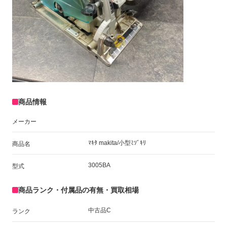
商品情報
メーカー
ﾏｷﾀ makita/小型ﾐｿﾞｷﾘ
商品名
3005BA
型式
商品ランク・付属品の有無・買取相場
中古品C
ランク