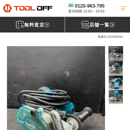
0120-963-795
工具買取TOP
電動工具買取
ミゾキリ買取
【買取実績】ﾏｷﾀ makita/
小型ﾐｿﾞｷﾘ/3005BA 【広島県広島市からご来店】【広島店】
受付時間 10:00～19:00
無料査定
店舗一覧
ﾏｷﾀ makita/小型ﾐｿﾞｷﾘ 3005BA
投稿日:2026/06/24