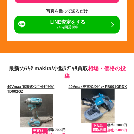
写真を撮って送るだけ
LINE査定をする
24時間受付中
最新のﾏｷﾀ makita/小型ﾐｿﾞｷﾘ買取
相場・価格の投
稿
40Vmax 充電式ｲﾝﾊﾟｸﾄﾄﾞﾗｲﾊﾞ
40Vmax充電式ﾊﾝﾄﾞｿｰ PB001GRDX
TD002GZ
標準 63000円
中古品
標準 7000円
買取相場
当社 65000円
中古品