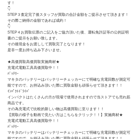
す！
👇
STEP３査定完了後スタッフが買取の合計金額をご提示させて頂きます！
その際ご納得の金額であれば成約！
👇
STEP４お買取伝票のご記入をご協力頂いた後、運転免許証等の公的証明
書のご提示をお願い致します。
その後現金をお渡しして買取完了となります！
是非一度お持ち込み下さいませ。
★高価買取高価買取実施商材★
充電式電動工具高価買取中！！
ﾊﾞｯﾃﾘｰ
マキタのバッテリーはバッテリーチェッカーにて明確な充電回数が測定可
能ですので、お持込み頂いた際に買取金額も頑張らせて頂きます！！
ｲﾝﾊﾟｸﾄﾄﾞﾗｲﾊﾞ
インパクトはたくさんの方が現場で使用されますので当ストアでも売れ筋
商品です。
その為充電式で比較的新しい物は高価買取に至ります！！
【買取の様子を動画で見たい方はこちらをクリック！！】実施商材★
充電式電動工具高価買取中！！
ﾊﾞｯﾃﾘｰ
マキタのバッテリーはバッテリーチェッカーにて明確な充電回数が測定可
能ですので、お持込み頂いた際に買取金額も頑張らせて頂きます！！