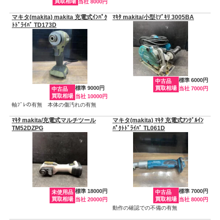
買取相場
当社 8000円
マキタ(makita) makita 充電式ｲﾝﾊﾟｸ
ﾏｷﾀ makita/小型ﾐｿﾞｷﾘ 3005BA
ﾄﾄﾞﾗｲﾊﾞ TD173D
標準 6000円
中古品
標準 9000円
買取相場
当社 7000円
中古品
買取相場
当社 10000円
軸ﾌﾞﾚの有無 本体の傷汚れの有無
ﾏｷﾀ makita/充電式マルチツール
マキタ(makita) ﾏｷﾀ 充電式ｱﾝｸﾞﾙｲﾝ
TM52DZPG
ﾊﾟｸﾄﾄﾞﾗｲﾊﾞ TL061D
標準 18000円
標準 7000円
未使用品
中古品
買取相場
買取相場
当社 20000円
当社 8000円
動作の確認での不備の有無