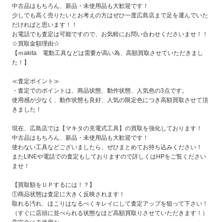
中古品はもちろん、新品・未使用品も大歓迎です！
少しでも高く売りたいとお考えの方はぜひ一度広島店まで足を運んでいた
だければと思います！！
お電話でも査定は可能ですので、お気軽にお問い合わせくださいませ！！
☆買取金額理由☆
【ｍakita 電動工具などは需要が高い為、高額買取させていただきまし
た！】
≪査定ポイント≫
・査定でのポイントは、商品状態、動作状態、人気色の3点です。
使用感が少なく、動作状態も良好、人気の限定色につき高額買取させて頂
きました！
現在、広島店では【マキタの充電式工具】の買取を強化しております！
中古品はもちろん、新品・未使用品も大歓迎です！
使わない工具などございましたら、ぜひまとめてお持ち込みください！
またLINEや電話での査定もしておりますので詳しくはHPをご覧ください
ませ！
【買取額をＵＰするには！？】
①商品状態は査定に大きく反映されます！
取れる汚れ、ほこりはなるべくキレイにして査定アップを狙って下さい！
（すぐに店頭に並べられる状態なほど高額買取りさせていただきます！）