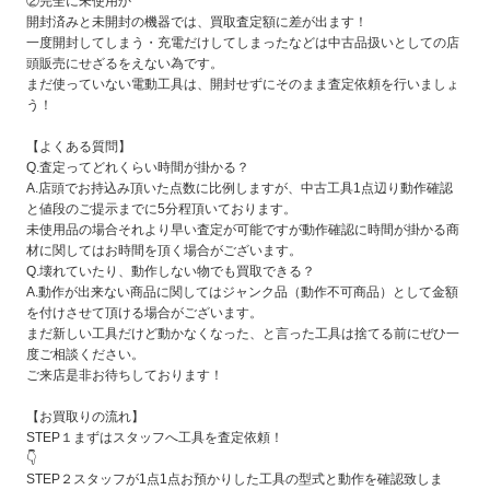
②完全に未使用か
開封済みと未開封の機器では、買取査定額に差が出ます！
一度開封してしまう・充電だけしてしまったなどは中古品扱いとしての店
頭販売にせざるをえない為です。
まだ使っていない電動工具は、開封せずにそのまま査定依頼を行いましょ
う！
【よくある質問】
Q.査定ってどれくらい時間が掛かる？
A.店頭でお持込み頂いた点数に比例しますが、中古工具1点辺り動作確認
と値段のご提示までに5分程頂いております。
未使用品の場合それより早い査定が可能ですが動作確認に時間が掛かる商
材に関してはお時間を頂く場合がございます。
Q.壊れていたり、動作しない物でも買取できる？
A.動作が出来ない商品に関してはジャンク品（動作不可商品）として金額
を付けさせて頂ける場合がございます。
まだ新しい工具だけど動かなくなった、と言った工具は捨てる前にぜひ一
度ご相談ください。
ご来店是非お待ちしております！
【お買取りの流れ】
STEP１まずはスタッフへ工具を査定依頼！
👇
STEP２スタッフが1点1点お預かりした工具の型式と動作を確認致しま