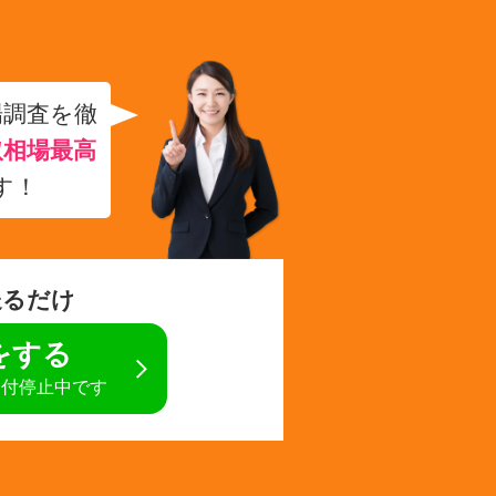
場調査を徹
取相場最高
す！
送るだけ
定をする
受付停止中です