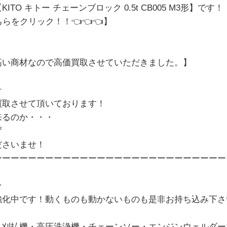
TO キトー チェーンブロック 0.5t CB005 M3形
】です！
ちらをクリック！！
👈👈👈】
高い商材なので高価買取させていただきました。
】
☆
買取させて頂いております！
来るのか・・・
ず
ださいませ！
ーーーーーーーーーーーーーーーーーーーーーーーーーーー
★
強化中です！動くものも動かないものも是非お持ち込み下さ
・刈払機・高圧洗浄機・チェーンソー・エンジンウェルダー