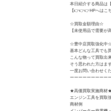
本日紹介する商品は【KI
【👉👉👉
HPへはこ
☆買取金額理由☆
【未使用品で需要が
☆豊中店買取強化中
基本どんな工具でも
こんな物って買取出
そう思われた方はま
一度お問い合わせく
ーーーーーーーーー
★高価買取実施商材
エンジン工具を買取
商材例
インバーター発電機