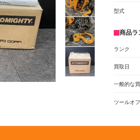
型式
商品ラ
ランク
買取日
一般的な
ツールオ