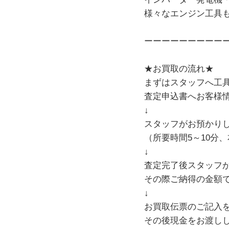
様々なエンジン工具
ーーーーーーーーー
★お買取の流れ★
まずはスタッフへ工
査定申込書へお客様
↓
スタッフがお預かり
（所要時間5～10分
↓
査定完了後スタッフ
その際ご納得の金額
↓
お買取伝票のご記入
その後現金をお渡し