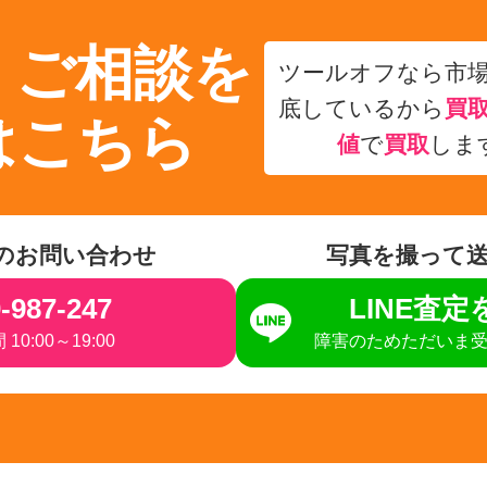
・ご相談を
ツールオフなら市
底しているから
買
はこちら
値
で
買取
しま
のお問い合わせ
写真を撮って
-987-247
LINE査
10:00～19:00
障害のためただいま