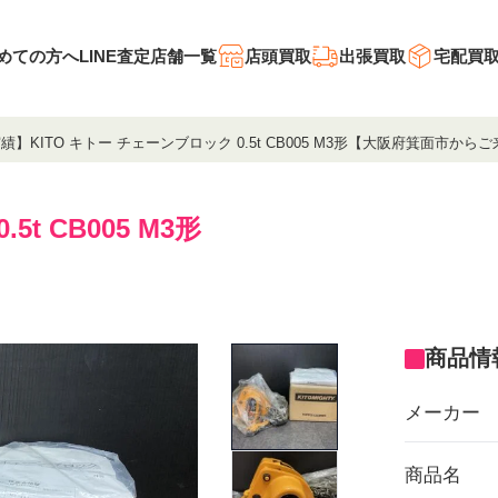
めての方へ
LINE査定
店舗一覧
店頭買取
出張買取
宅配買
績】KITO キトー チェーンブロック 0.5t CB005 M3形【大阪府箕面市から
t CB005 M3形
商品情
メーカー
商品名