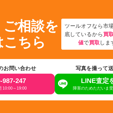
・ご相談を
ツールオフなら市
底しているから
買
はこちら
値
で
買取
しま
のお問い合わせ
写真を撮って
-987-247
LINE査
10:00～19:00
障害のためただいま