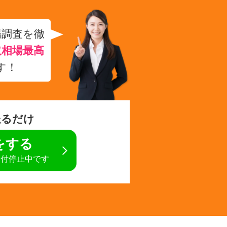
場調査を徹
取相場最高
す！
送るだけ
定をする
受付停止中です