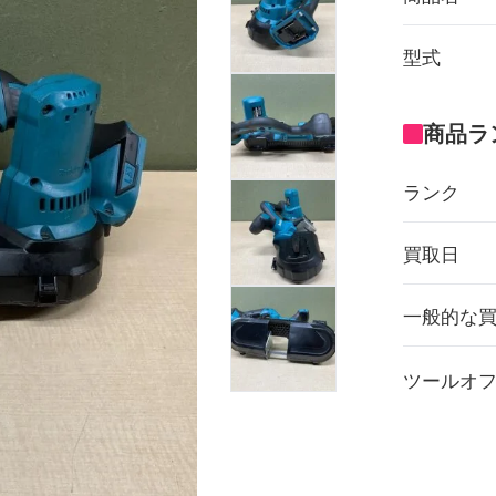
型式
商品ラ
ランク
買取日
一般的な
ツールオ