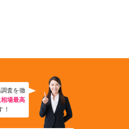
場調査を徹
取相場最高
す！