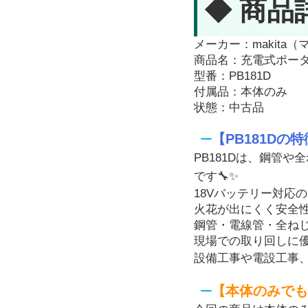
◆ 商品
メーカー：makita（
商品名：充電式ポー
型番：PB181D
付属品：本体のみ
状態：中古品
【PB181Dの
PB181Dは、鋼管
です🔧✨
18Vバッテリー対応
火花が出にくく安全
鋼管・電線管・全ね
現場での取り回しに
設備工事や電設工事、
【本体のみでも