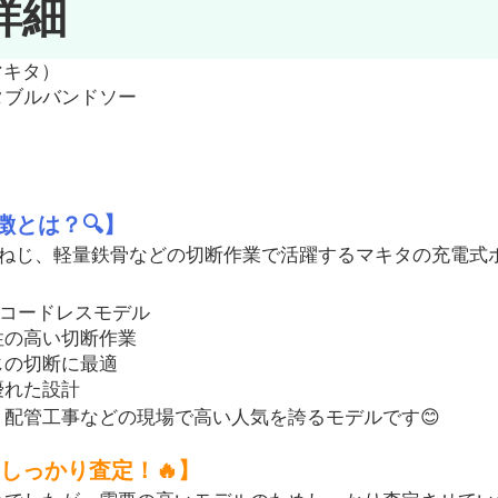
詳細
マキタ）
タブルバンドソー
特徴とは？🔍】
や全ねじ、軽量鉄骨などの切断作業で活躍するマキタの充電式
のコードレスモデル
性の高い切断作業
じの切断に最適
優れた設計
配管工事などの現場で高い人気を誇るモデルです😊
しっかり査定！🔥】