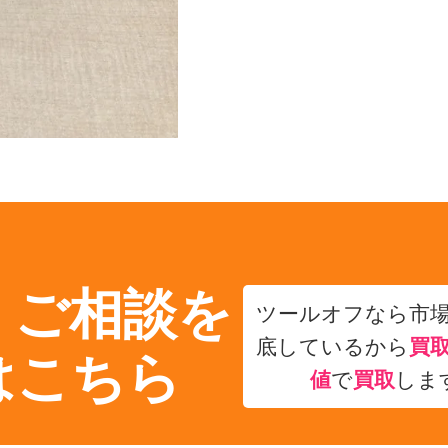
・ご相談を
ツールオフなら市
底しているから
買
はこちら
値
で
買取
しま