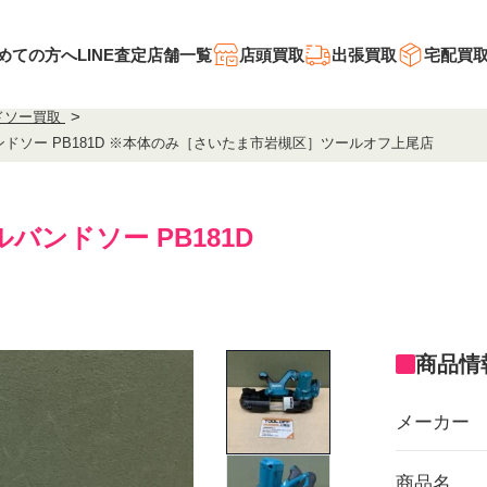
めての方へ
LINE査定
店舗一覧
店頭買取
出張買取
宅配買
ドソー買取
ドソー PB181D ※本体のみ［さいたま市岩槻区］ツールオフ上尾店
ルバンドソー PB181D
商品情
メーカー
商品名