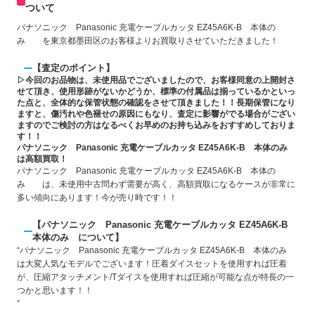
ついて
パナソニック Panasonic 充電ケーブルカッタ EZ45A6K-B 本体の
み を東京都墨田区のお客様よりお買取りさせていただきました！
【査定のポイント】
▷今回のお品物は、未使用品でございましたので、お客様同意の上開封さ
せて頂き、使用形跡がないかどうか、標準の付属品は揃っているかといっ
た点と、全体的な保管状態の確認をさせて頂きました！！長期保管になり
ますと、傷汚れや色褪せの原因にもなり、査定に影響がでる場合がござい
ますのでご検討の方はなるべくお早めのお持ち込みをおすすめしておりま
す！！
パナソニック Panasonic 充電ケーブルカッタ EZ45A6K-B 本体のみ
は高額買取！
パナソニック Panasonic 充電ケーブルカッタ EZ45A6K-B 本体の
み は、未使用中古問わず需要が高く、高額買取になるケースが非常に
多い傾向にあります！今が売り時です！！
【パナソニック Panasonic 充電ケーブルカッタ EZ45A6K-B
本体のみ について】
“パナソニック Panasonic 充電ケーブルカッタ EZ45A6K-B 本体のみ
は大変人気なモデルでございます！圧着ダイスセットを使用すれば圧着
が、圧縮アタッチメント/Tダイスを使用すれば圧縮が可能な点が特長の一
つかと思います！！
”