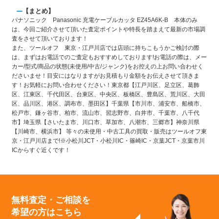
【まとめ】
パナソニック Panasonic 充電ケーブルカッタ EZ45A6K-B 本体のみ
は、今回ご紹介させて頂いた査定ポイントや特長を踏まえて最新の市場調
査をさせて頂いております！
また、ツールオフ 東京・江戸川店では店頭に持ちこもうかご検討の際
は、まずはお電話でのご査定もおすすめしております!お電話の際は、メー
カー/型式/商品の状態(未使用/中古/ジャンク)をお控えの上お問い合わせく
ださいませ！目安にはなりますがお見積もり金額をお伝えさせて頂きま
す！お気軽にお問い合わせください！東京都【江戸川区、足立区、葛飾
区、江東区、千代田区、台東区、中央区、板橋区、豊島区、荒川区、大田
区、品川区、港区、調布市、墨田区】千葉県【市川市、浦安市、船橋市、
松戸市、鎌ヶ谷市、柏市、流山市、習志野市、白井市、千葉市、八千代
市】埼玉県【さいたま市、川口市、草加市、八潮市、三郷市】神奈川県
【川崎市、横浜市】 等々の未使用・中古工具の買取・販売はツールオフ東
京・江戸川店まで!※小松川JCT・小松川IC・篠崎IC・京葉JCT・京葉市川
ICからすぐ近くです！
無料査定・ご相談を
希望の方はこちら