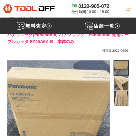
0120-905-072
工具買取TOP
圧着工具買取
電動油圧式多機能工具
【買取実績】パ
ナソニック Panasonic 充電ケーブルカッタ EZ45A6K-B 本体のみ ［東京都
受付時間 10:00～19:00
墨田区］東京・江戸川店
無料査定
店舗一覧
パナソニック(Panasonic) パナソニック Panasonic 充電ケー
ブルカッタ EZ45A6K-B 本体のみ
投稿日:2026/06/03