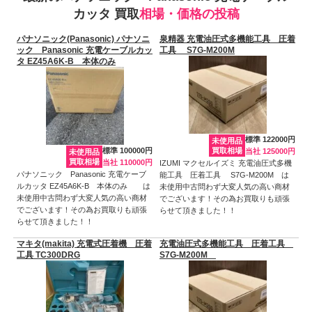
カッタ 買取
相場・価格の投稿
パナソニック(Panasonic) パナソニ
泉精器 充電油圧式多機能工具 圧着
ック Panasonic 充電ケーブルカッ
工具 S7G-M200M
タ EZ45A6K-B 本体のみ
標準 122000円
未使用品
標準 100000円
買取相場
当社 125000円
未使用品
買取相場
当社 110000円
IZUMI マクセルイズミ 充電油圧式多機
パナソニック Panasonic 充電ケーブ
能工具 圧着工具 S7G-M200M は
ルカッタ EZ45A6K-B 本体のみ は
未使用中古問わず大変人気の高い商材
未使用中古問わず大変人気の高い商材
でございます！その為お買取りも頑張
でございます！その為お買取りも頑張
らせて頂きました！！
らせて頂きました！！
マキタ(makita) 充電式圧着機 圧着
充電油圧式多機能工具 圧着工具
工具 TC300DRG
S7G-M200M