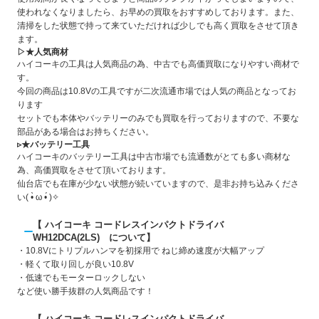
使われなくなりましたら、お早めの買取をおすすめしております。また、
清掃をした状態で持って来ていただければ少しでも高く買取をさせて頂き
ます。
▷★人気商材
ハイコーキの工具は人気商品の為、中古でも高価買取になりやすい商材で
す。
今回の商品は10.8Vの工具ですが二次流通市場では人気の商品となってお
ります
セットでも本体やバッテリーのみでも買取を行っておりますので、不要な
部品がある場合はお持ちください。
▹★バッテリー工具
ハイコーキのバッテリー工具は中古市場でも流通数がとても多い商材な
為、高価買取をさせて頂いております。
仙台店でも在庫が少ない状態が続いていますので、是非お持ち込みくださ
い( •̀ ω •́ )✧
【 ハイコーキ コードレスインパクトドライバ
WH12DCA(2LS) について】
・10.8Vにトリプルハンマを初採用で ねじ締め速度が大幅アップ
・軽くて取り回しが良い10.8V
・低速でもモーターロックしない
など使い勝手抜群の人気商品です！
【 ハイコーキ コードレスインパクトドライバ