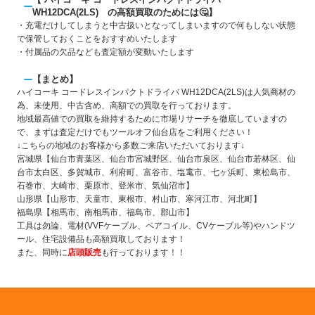
WH12DCA(2LS) の高額買取のためには🤔】
・充電だけしてしまうと中古扱いとなってしまいますので何もしない状態
で保管しておくことをおすすめいたします
・付属品の欠品なども査定額が変動いたします
【まとめ】
ハイコーキ コードレスインパクトドライバ WH12DCA(2LS)は人気商材の
為、未使用、中古含め、高額での買取を行っております。
地域最高値での買取を維持するために市場リサーチを徹底していますの
で、まずは査定だけでもツールオフ仙台店をご利用ください！
↓こちらの地域のお客様から多数ご来店いただいております↓
宮城県【仙台市青葉区、仙台市宮城野区、仙台市泉区、仙台市若林区、仙
台市太白区、多賀城市、利府町、富谷市、塩竃市、七ヶ浜町、東松島市、
石巻市、大崎市、栗原市、登米市、気仙沼市】
山形県【山形市、天童市、東根市、村山市、寒河江市、河北町】
福島県【相馬市、南相馬市、福島市、郡山市】
工具は勿論、電材(VVFケーブル、ペアコイル、CVケーブル等)やハンドツ
ール、住宅設備品も高額買取しております！
また、同時に
店頭販売
も行っております！！