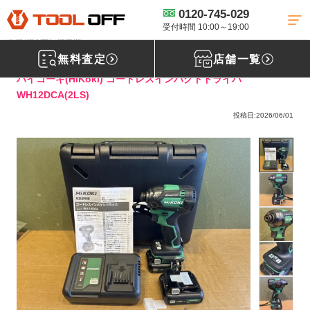
0120-745-029
工具買取TOP
電動工具買取
インパクトドライバー買取
【買取実
績】ハイコーキ コードレスインパクトドライバ WH12DCA(2LS)［宮城県仙台
受付時間 10:00～19:00
市宮城野区］仙台店
無料査定
店舗一覧
ハイコーキ(HiKoki) コードレスインパクトドライバ
WH12DCA(2LS)
投稿日:2026/06/01