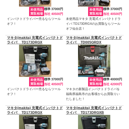
標準 37000円
標準 37000円
未使用品
未使用品
買取相場
買取相場
当社 40500円
当社 40500円
インパクトドライバー売るならツール
未使用品マキタ 充電式インパクトドラ
オフ！
イバ TD173DRGXのお買取ならツール
オフ仙台店！
マキタ(makita) 充電式インパクトド
マキタ(makita) 充電式インパクトド
ライバ TD173DRGX
ライバ TD005GRDX
標準 37000円
標準 40000円
未使用品
未使用品
買取相場
買取相場
当社 40500円
当社 42000円
インパクトドライバー売るならツール
マキタの新製品インパクトドライバを
オフ！
福島県福島市のお客様からお買取りい
たしました！
マキタ(makita) 充電式インパクトド
マキタ(makita) 充電式インパクトド
ライバ TD173DRGX
ライバ TD173DRGXB