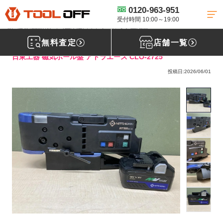
0120-963-951
工具買取TOP
電動工具買取
磁気ボール盤買取
【買取実績】日東 磁
気ボール盤 アトラエース CLO-2725 ※ドリル回転動作未確認の為ジャンク、通
受付時間 10:00～19:00
電、磁石確認済み［埼玉県蓮田市］ツールオフ上尾店
無料査定
店舗一覧
日東工器 磁気ボール盤 アトラエース CLO-2725
投稿日:2026/06/01