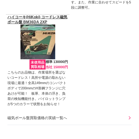
す。また、作業に合わせてスピードを5
段に調整可。
ハイコーキ(HiKoki) コードレス磁気
ボール盤 BM36DA 2XP
標準 130000円
未使用品
買取相場
当社 150000円
こちらのお品物は、作業場所を選ばな
いコードレス！高所や電源の取れない
現場に最適！全高149mmのコンパクト
ボディで200mmのH形鋼フランジに穴
あけが可能！ 板厚、本体の浮き、負
荷の検知機能付き。パイロットランプ
が5つのカラーで状態をお知らせ！
磁気ボール盤買取価格の実績一覧へ