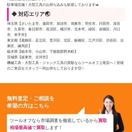
駐車場完備！大型工具のお持ち込みも歓迎しております🚙
◆ 対応エリア🌏
埼玉県【さいたま市、蓮田市、加須市、鴻巣市、羽生市、行田市、深谷
市、久喜市、春日部市、見沼区、桶川市、北本市、緑区、岩槻区、川口
市、幸手市】
東京都【葛飾区、足立区、荒川区、北区、板橋区、江戸川区、渋谷区、台
東区、練馬区】
栃木県【栃木市、小山市、下都賀郡野木町】
茨城県【坂東市、古河市】
機械工具・大型工具・ジャンク工具の買取ならツールオフ上尾店へ！皆様
のご来店をスタッフ一同お待ちしております😊✨
無料査定・ご相談を
希望の方はこちら
ツールオフなら市場調査を徹底しているから
買取
相場最高値
で
買取
します！