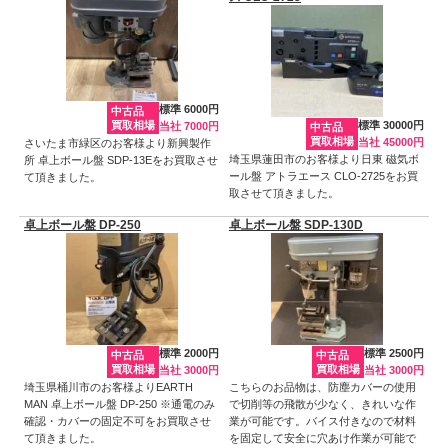
標準 6000円
中古品
買取相場
標準 30000円
当社 7000円
中古品
買取相場
当社 45000円
さいたま市緑区のお客様より新興製作
埼玉県蓮田市のお客様より日東 磁気ボ
所 卓上ボール盤 SDP-13Eをお買取させ
ール盤 アトラエース CLO-2725をお買
て頂きました。
取させて頂きました。
卓上ボール盤 DP-250
卓上ボール盤 SDP-130D
標準 2000円
標準 2500円
中古品
中古品
買取相場
買取相場
当社 3000円
当社 3000円
埼玉県桶川市のお客様よりEARTH
こちらのお品物は、防塵カバーの使用
MAN 卓上ボール盤 DP-250 ※通電のみ
で切削等の飛散が少なく、きれいな作
確認・カバーの固定不可をお買取させ
業が可能です。バイス付きなので材料
て頂きました。
を固定して安全に穴あけ作業が可能で