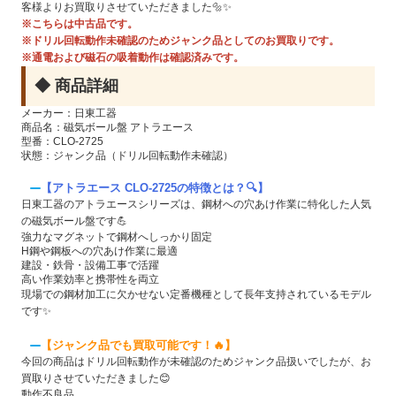
客様よりお買取りさせていただきました🔩✨
※こちらは中古品です。
※ドリル回転動作未確認のためジャンク品としてのお買取りです。
※通電および磁石の吸着動作は確認済みです。
◆ 商品詳細
メーカー：日東工器
商品名：磁気ボール盤 アトラエース
型番：CLO-2725
状態：ジャンク品（ドリル回転動作未確認）
【アトラエース CLO-2725の特徴とは？🔍】
日東工器のアトラエースシリーズは、鋼材への穴あけ作業に特化した人気
の磁気ボール盤です💪
強力なマグネットで鋼材へしっかり固定
H鋼や鋼板への穴あけ作業に最適
建設・鉄骨・設備工事で活躍
高い作業効率と携帯性を両立
現場での鋼材加工に欠かせない定番機種として長年支持されているモデル
です✨
【ジャンク品でも買取可能です！🔥】
今回の商品はドリル回転動作が未確認のためジャンク品扱いでしたが、お
買取りさせていただきました😊
動作不良品