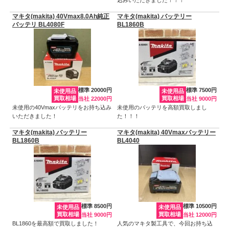
マキタ(makita) 40Vmax8.0Ah純正
マキタ(makita) バッテリー
バッテリ BL4080F
BL1860B
標準 20000円
標準 7500円
未使用品
未使用品
買取相場
買取相場
当社 22000円
当社 9000円
未使用の40Vmaxバッテリをお持ち込み
未使用のバッテリを高額買取しまし
いただきました！
た！！！
マキタ(makita) バッテリー
マキタ(makita) 40Vmaxバッテリー
BL1860B
BL4040
標準 8500円
標準 10500円
未使用品
未使用品
買取相場
買取相場
当社 9000円
当社 12000円
BL1860を最高額で買取しました！
人気のマキタ製工具で、今回お持ち込