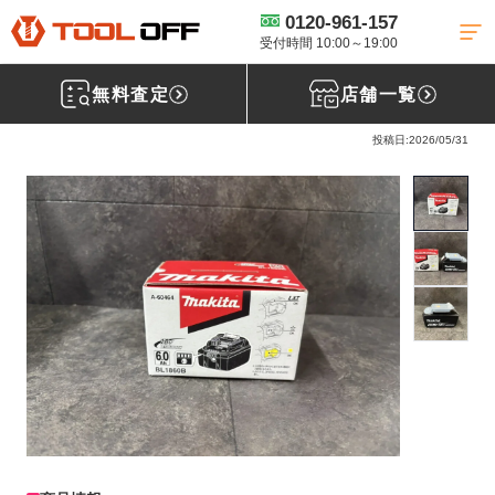
0120-961-157
工具買取TOP
電動工具買取
バッテリー買取
【買取実績】makita マ
キタ バッテリー BL1860B ［福島県伊達市］仙台南店
受付時間 10:00～19:00
無料査定
店舗一覧
マキタ(makita) バッテリー BL1860B
投稿日:2026/05/31