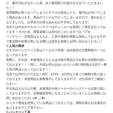
り、傷や汚れがなかった為、全て最高額での提示をさせていただきまし
た！！
使用期間が長くなってしまうとグリスが劣化したり、傷汚れが付いてしま
う場合があります。商品のランクが下がってしまいますので、使われなく
なりましたら、お早めのお持ち込みをおすすめしております。
当店では中古のマキタバッテリーはチェッカーを使用して査定を行ってお
ります！そのため、買取金額には自信がございますヾ(≧▽≦*)o
バッテリー・充電器はもちろん、工具や電材の買取も強化しておりますの
で査定額や在庫が気になる際には是非お気軽にお問い合わせください！
▷人気の商材
マキタのバッテリー工具はツールオフ宮城・仙台南店の主要商材の一つと
なっております。
実際に、中古品・未使用品どちらもほぼ毎日商品が入れ替わる状態が続い
ております！！！特に、今回お持ち込みいただいたBL1860Bは当店で一番
人気の商品となっております！！
当店では18Vだけではなく40V、14.4V、10.8Vなど多くの種類を取り扱っ
ております！未使用品も多数展示しておりますので、ぜひ店頭でご確認く
ださい♪
中古品はもちろんの事、未使用品や他メーカーのバッテリーもお取り扱い
しておりますので、在庫確認等気になることがございましたらお気軽にお
問い合わせください(❁´◡`❁)
※ニカド電池を使用している商品につきましては、買取出来かねる場合が
ありますのでご了承下さい。
▷バッテリー工具