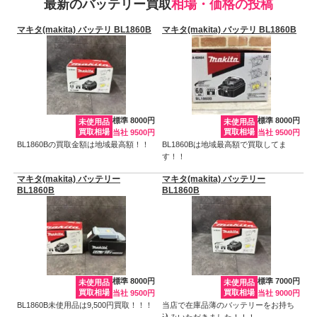
最新のバッテリー買取
相場・価格の投稿
マキタ(makita) バッテリ BL1860B
マキタ(makita) バッテリ BL1860B
標準 8000円
標準 8000円
未使用品
未使用品
買取相場
買取相場
当社 9500円
当社 9500円
BL1860Bの買取金額は地域最高額！！
BL1860Bは地域最高額で買取してま
す！！
マキタ(makita) バッテリー
マキタ(makita) バッテリー
BL1860B
BL1860B
標準 8000円
標準 7000円
未使用品
未使用品
買取相場
買取相場
当社 9500円
当社 9000円
BL1860B未使用品は9,500円買取！！！
当店で在庫品薄のバッテリーをお持ち
込みいただきました！！！