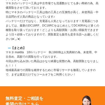
マキタのバッテリー工具は中古市場でも流通数がとても多い商材の為、高
価買取をさせて頂いております。
特にマキタのバッテリー工具は他の工具との互換性が高く、未使用品・中
古品問わず人気の商品となっています♪
バッテリーだけではなく、充電器も人気となっております！充電器につき
ましては、最新のDC18RF、DC18RCをはじめとしてDC40RAなど多くの
種類を取り扱っております！どこよりも高額買取・お買い得販売できます
よう日々頑張っておりますので、買取査定も販売も是非当店へお越しくだ
さい(●’◡’●)
【まとめ】
マキタ maktita 18Vバッテリー BL1860Bは人気商材の為、未使用、中
古含め、高額での買取を行っております。
今回お持ち込み頂いた商品はかなり綺麗な状態の為、高額買取となりまし
た！！！
地域最高値での買取を維持するために市場リサーチを徹底していますの
で、まずは査定だけでもツールオフをご利用ください！
無料査定・ご相談を
希望の方はこちら