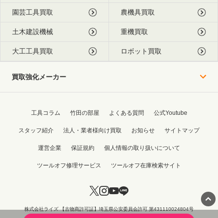
園芸工具買取
農機具買取
土木建設機械
重機買取
大工工具買取
ロボット買取
買取強化メーカー
工具コラム
竹田の部屋
よくある質問
公式Youtube
スタッフ紹介
法人・業者様向け買取
お知らせ
サイトマップ
運営企業
保証規約
個人情報の取り扱いについて
ツールオフ修理サービス
ツールオフ在庫検索サイト
株式会社ライズ 【古物商許可証】埼玉県公安委員会許可 第431110024804号
Copyright © 2015 - 2026 TOOL OFF All Rights Reserved.