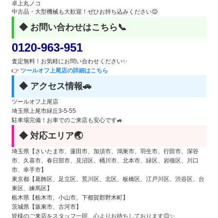
卓上丸ノコ
中古品・大型機械も大歓迎！ぜひお持ち込みください😊
◆ お問い合わせはこちら📞
0120-963-951
査定無料！お気軽にお問い合わせください✨
👉
ツールオフ上尾店の詳細はこちら
◆ アクセス情報🚗
ツールオフ上尾店
埼玉県上尾市緑丘3-5-55
駐車場完備！お車でのご来店も安心です🚙
◆ 対応エリア🌏
埼玉県【さいたま市、蓮田市、加須市、鴻巣市、羽生市、行田市、深谷
市、久喜市、春日部市、見沼区、桶川市、北本市、緑区、岩槻区、川口
市、幸手市】
東京都【葛飾区、足立区、荒川区、北区、板橋区、江戸川区、渋谷区、台
東区、練馬区】
栃木県【栃木市、小山市、下都賀郡野木町】
茨城県【坂東市、古河市】
皆様のご来店をスタッフ一同、心よりお待ちしております😊✨