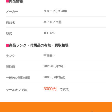
商品情報
リョービ(RYOBI)
メーカー
卓上糸ノコ盤
商品名
TFE-450
型式
商品ランク・付属品の有無・買取相場
中古品B
ランク
2026年5月26日
買取日
2000円 (中古品)
一般的な買取相場
3000円
で買取
ツールオフでは