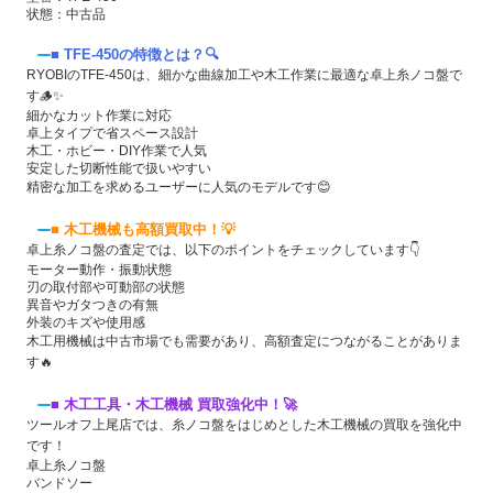
状態：中古品
■ TFE-450の特徴とは？🔍
RYOBIのTFE-450は、細かな曲線加工や木工作業に最適な卓上糸ノコ盤で
す🪵✨
細かなカット作業に対応
卓上タイプで省スペース設計
木工・ホビー・DIY作業で人気
安定した切断性能で扱いやすい
精密な加工を求めるユーザーに人気のモデルです😊
■ 木工機械も高額買取中！💡
卓上糸ノコ盤の査定では、以下のポイントをチェックしています👇
モーター動作・振動状態
刃の取付部や可動部の状態
異音やガタつきの有無
外装のキズや使用感
木工用機械は中古市場でも需要があり、高額査定につながることがありま
す🔥
■ 木工工具・木工機械 買取強化中！🚀
ツールオフ上尾店では、糸ノコ盤をはじめとした木工機械の買取を強化中
です！
卓上糸ノコ盤
バンドソー