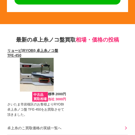
最新の卓上糸ノコ盤買取
相場・価格の投稿
リョービ(RYOBI) 卓上糸ノコ盤
TFE-450
標準 2000円
中古品
買取相場
当社 3000円
さいたま市岩槻区のお客様よりRYOBI
卓上糸ノコ盤 TFE-450をお買取させて
頂きました。
卓上糸のこ買取価格の実績一覧へ