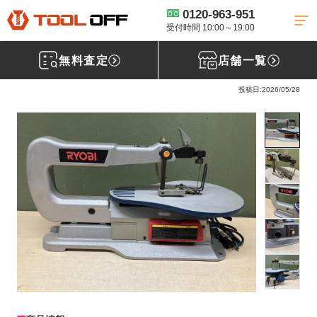
0120-963-951
工具買取TOP
電動工具買取
卓上糸のこ買取
【買取実績】RYOBI 卓
上糸ノコ盤 TFE-450［さいたま市岩槻区］ツールオフ上尾店
受付時間 10:00～19:00
無料査定
店舗一覧
リョービ(RYOBI) 卓上糸ノコ盤 TFE-450
投稿日:2026/05/28