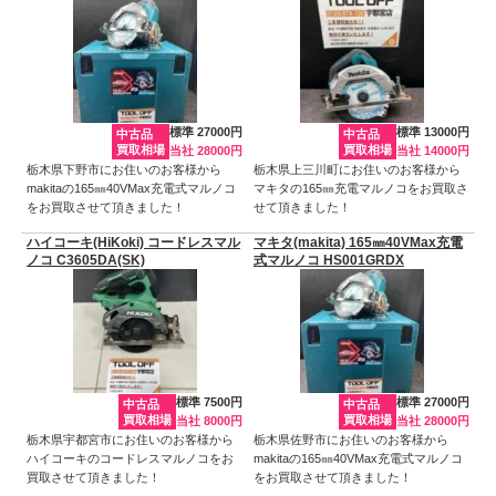
標準 27000円
標準 13000円
中古品
中古品
買取相場
買取相場
当社 28000円
当社 14000円
栃木県下野市にお住いのお客様から
栃木県上三川町にお住いのお客様から
makitaの165㎜40VMax充電式マルノコ
マキタの165㎜充電マルノコをお買取さ
をお買取させて頂きました！
せて頂きました！
ハイコーキ(HiKoki) コードレスマル
マキタ(makita) 165㎜40VMax充電
ノコ C3605DA(SK)
式マルノコ HS001GRDX
標準 7500円
標準 27000円
中古品
中古品
買取相場
買取相場
当社 8000円
当社 28000円
栃木県宇都宮市にお住いのお客様から
栃木県佐野市にお住いのお客様から
ハイコーキのコードレスマルノコをお
makitaの165㎜40VMax充電式マルノコ
買取させて頂きました！
をお買取させて頂きました！