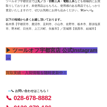
ツールオフ宇都宮店では
丸ノコ・切断工具・電動工具
などを積極的にお買
取りしております。未使用品はもちろん、使用感のある商品でもしっかり
査定いたしますので、ぜひお気軽にお持ち込みください。🛠(๑˃̵ᴗ˂̵)و
以下の地域から多くお越し頂いております。
栃木県【宇都宮市、鹿沼市、足利市、小山市、佐野市、栃木市、那須塩原
市、野木町、日光市、上三川町、矢板市】／茨城県【筑西市、結城市】
▶ ツールオフ宇都宮店 公式Instagram
→
買取実績・入荷情報を随時更新中！
📞 お問い合わせはこちら！
📞 028-678-8882