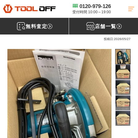
0120-979-126
工具買取TOP
電動工具買取
スライド・卓上マルノコ買取
【買取実
績】makita 190mm丸ノコ 5837BASP［栃木県矢板市］
受付時間 10:00～19:00
無料査定
店舗一覧
マキタ(makita) 190mm丸ノコ 5837BASP
投稿日:2026/05/27