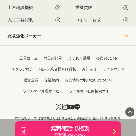
土木建設機械
重機買取
大工工具買取
ロボット買取
買取強化メーカー
工具コラム
竹田の部屋
よくある質問
公式Youtube
スタッフ紹介
法人・業者様向け買取
お知らせ
サイトマップ
運営企業
保証規約
個人情報の取り扱いについて
ツールオフ修理サービス
ツールオフ在庫検索サイト
株式会社ライズ 【古物商許可証】埼玉県公安委員会許可 第431110024804号
Copyright © 2015 - 2026 TOOL OFF All Rights Reserved.
無料電話で相談
受付時間 10:00~19:00