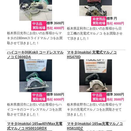
標準 円
未使用品
標準 3500円
買取相場
当社 4000円
中古品
買取相場
当社 4000円
栃木県足利市にお住いのお客様から日
栃木県日光市にお住いのお客様からマ
立工機の充電式マルノコ をお買取させ
キタの190mmスライドマルノコをお買
て頂きました！
取させて頂きました！
ハイコーキ(HiKoki) コードレスマル
マキタ(makita) 充電式マルノコ
ノコ C3606DA
HS470D
標準 5500円
標準 3000円
中古品
中古品
買取相場
買取相場
当社 6000円
当社 3500円
栃木県鹿沼市にお住いのお客様からハ
栃木県佐野市にお住いのお客様からマ
イコーキのコードレスマルノコをお買
キタの充電式マルノコをお買取させて
取させて頂きました！
頂きました！
マキタ(makita) 165㎜40VMax充電
マキタ(makita) 165㎜充電マルノコ
式マルノコ HS001GRDX
HS610DZ