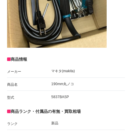
商品情報
マキタ(makita)
メーカー
190mm丸ノコ
商品名
5837BASP
型式
商品ランク・付属品の有無・買取相場
新品
ランク