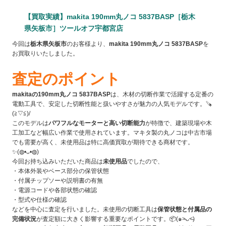
【買取実績】makita 190mm丸ノコ 5837BASP［栃木
県矢板市］ツールオフ宇都宮店
今回は
栃木県矢板市
のお客様より、
makita 190mm丸ノコ 5837BASP
を
お買取りいたしました。
査定のポイント
makitaの190mm丸ノコ 5837BASP
は、木材の切断作業で活躍する定番の
電動工具で、安定した切断性能と扱いやすさが魅力の人気モデルです。🪚
(≧▽≦)/
このモデルは
パワフルなモーターと高い切断能力
が特徴で、建築現場や木
工加工など幅広い作業で使用されています。マキタ製の丸ノコは中古市場
でも需要が高く、未使用品は特に高価買取が期待できる商材です。
✨(◍•ᴗ•◍)
今回お持ち込みいただいた商品は
未使用品
でしたので、
・本体外装やベース部分の保管状態
・付属チップソーや説明書の有無
・電源コードや各部状態の確認
・型式や仕様の確認
などを中心に査定を行いました。未使用の切断工具は
保管状態と付属品の
完備状況
が査定額に大きく影響する重要なポイントです。📦(๑˃̵ᴗ˂̵)