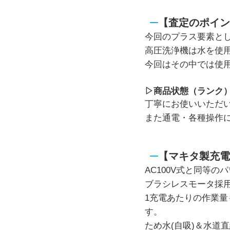
【査定のポイン
今回のプラス要素と
高圧洗浄機は水を使
今回はその中では使
▷商品状態（ランク
丁寧にお使いいただ
また通電・各種操作
【マキタ製充電
AC100V式と同等の
ブラシレスモータ採用
1充電あたりの作業量
す。
ため水(自吸)＆水道