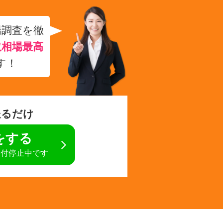
場調査を徹
取相場最高
す！
送るだけ
定をする
受付停止中です