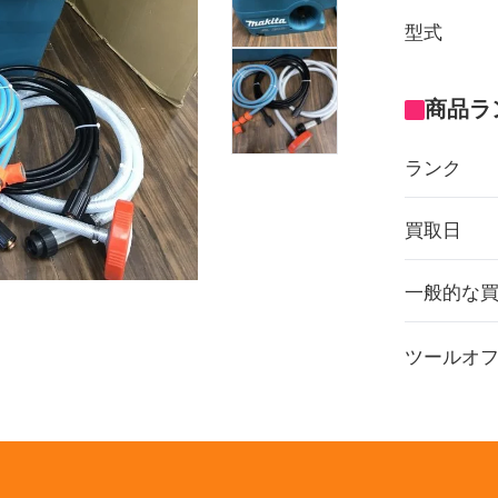
型式
商品ラ
ランク
買取日
一般的な
ツールオ