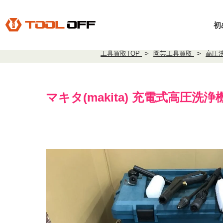
初
工具買取TOP
園芸工具買取
高圧
マキタ(makita) 充電式高圧洗浄機