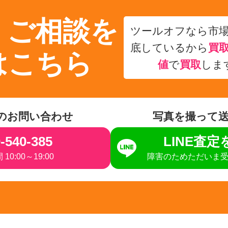
・ご相談を
ツールオフなら市
底しているから
買
はこちら
値
で
買取
しま
のお問い合わせ
写真を撮って
-540-385
LINE査
10:00～19:00
障害のためただいま