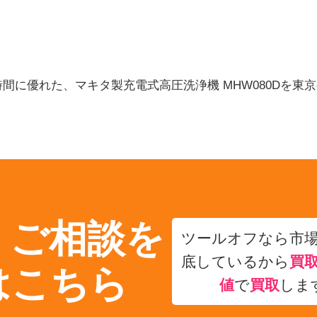
間に優れた、マキタ製充電式高圧洗浄機 MHW080Dを東
・ご相談を
ツールオフなら市
底しているから
買
はこちら
値
で
買取
しま