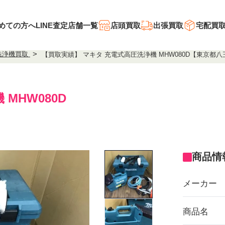
めての方へ
LINE査定
店舗一覧
店頭買取
出張買取
宅配買
洗浄機買取
【買取実績】 マキタ 充電式高圧洗浄機 MHW080D【東京都
 MHW080D
商品情
メーカー
商品名