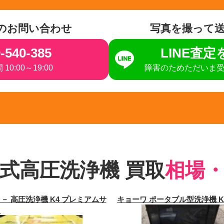
のお問い合わせ
写真を撮って
-540-385
LINE査
10:00～19:00
障害のためただいま
式高圧洗浄機 買取
相場
－ 高圧洗浄機 K4 プレミアムサ
キョーワ ポータブル型洗浄機 KY
ト