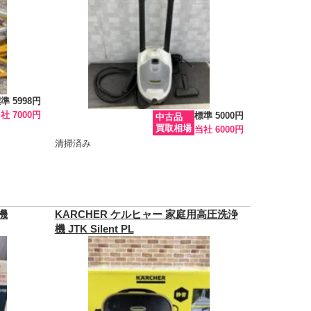
準 5998円
社 7000円
標準 5000円
中古品
買取相場
当社 6000円
清掃済み
機
KARCHER ケルヒャー 家庭用高圧洗浄
機 JTK Silent PL