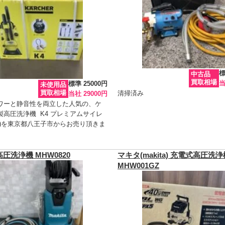
標
中古品
買取相場
当
標準 25000円
未使用品
買取相場
清掃済み
当社 29000円
ワーと静音性を両立した人気の、ケ
製高圧洗浄機 K4 プレミアムサイレ
品)を東京都八王子市からお売り頂きま
圧洗浄機 MHW0820
マキタ(makita) 充電式高圧洗浄
MHW001GZ