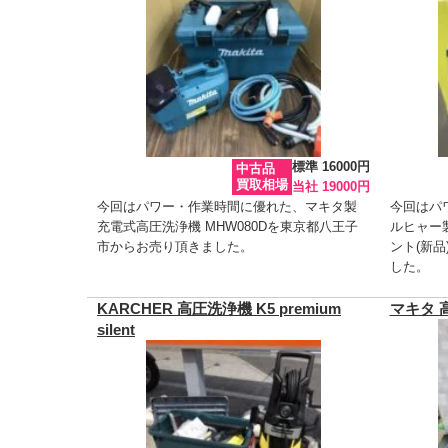
標準 16000円
中古品
買取相場
当社 19000円
今回はパワー・作業時間に優れた、マキタ製
今回はパ
充電式高圧洗浄機 MHW080Dを東京都八王子
ルヒャー
市からお売り頂きました。
ント(新
した。
KARCHER 高圧洗浄機 K5 premium
マキタ 高
silent