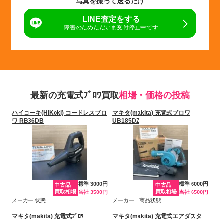
写真を撮って送るだけ
LINE査定をする
障害のためただいま受付停止中です
最新の充電式ﾌﾞﾛﾜ買取
相場・価格の投稿
ハイコーキ(HiKoki) コードレスブロ
マキタ(makita) 充電式ブロワ
ワ RB36DB
UB185DZ
標準 3000円
標準 6000円
中古品
中古品
買取相場
買取相場
当社 3500円
当社 6500円
メーカー 状態
メーカー 商品状態
マキタ(makita) 充電式ﾌﾞﾛﾜ
マキタ(makita) 充電式エアダスタ