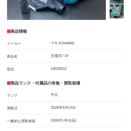
商品情報
マキタ(makita)
メーカー
充電式ﾌﾞﾛﾜ
商品名
UB185DZ
型式
商品ランク・付属品の有無・買取相場
中古
ランク
2026年5月23日
買取日
3500円 (中古品)
一般的な買取相場