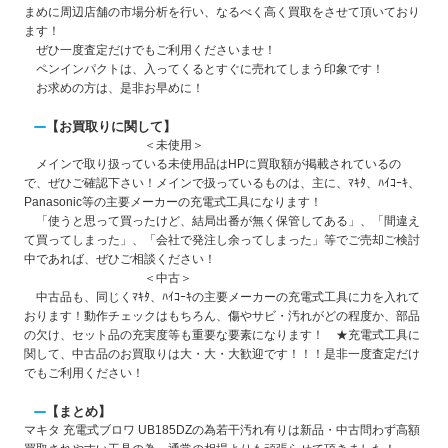
まめに周辺店舗の市場分析を行い、なるべく高く買取をさせて頂いており
ます！
ぜひ一度査定だけでもご利用くださいませ！
ペンインパクトは、入ってくるとすぐに売れてしまう印象です！
お求めの方は、是非お早めに！
【お買取りに関して】
＜未使用＞
メインで取り扱っている
未使用品はHPに買取額が掲載されている
の
で、ぜひご確認下さい！メインで扱っているものは、主に、ﾏｷﾀ、ﾊｲｺｰｷ、
Panasonic等の主要メーカーの充電式工具になります！
「使うと思って買ったけど、結局出番が無く保管してある」、「間違え
て買ってしまった」、「会社で発注し余ってしまった」等でご売却ご検討
中であれば、ぜひご相談ください！
＜中古＞
中古品も、同じくﾏｷﾀ、ﾊｲｺｰｷの主要メーカーの充電式工具に力を入れて
おります！
動作チェックはもちろん、傷やサビ・汚れがどの程度か、部品
の欠け、セット品の充実度
等も重要な要素になります！
★充電式工具に
関して、中古品のお買取りは大・大・大歓迎です！！！
是非一度査定だけ
でもご利用ください！
【まとめ】
マキタ 充電式ブロワ UB185DZの為若干汚れ有りは新品・中古問わず高額