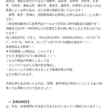
普段は、東松山市だけではなく鴻巣市、深谷市、北本市、羽生市、久喜
市、行田市、東松山市、桶川市、熊谷市、蓮田市、白岡市にお住まいのお
客様によくお持ち込み、また出張の依頼を頂いております！
群馬・栃木・茨城の、北関東地域のお客様にお持ち込み頂くことも多い
です！
〇埼玉県鴻巣市の工具専門店ツールオフ(TOOL OFF)鴻巣店の高橋です！
鴻巣店ではﾏｷﾀ・HiKOKIなどの充電式工具の買い取りに主に力を入れてお
ります！
特に現在(5/23）ですと、ﾏｷﾀの18V＆40V・HiKOKIの36Vの、ｲﾝﾊﾟｸﾄﾄﾞﾗｲ
ﾊﾞ、ﾊﾝﾏﾄﾞﾘﾙ、ﾏﾙﾁﾂｰﾙ、そしてﾃﾞｨｽｸｸﾞﾗｲﾝﾀﾞの買取が強化中！！！
未使用品も大歓迎！！
▼今回買取した商品は、こちらです！
マキタ 充電式ブロワ UB185DZ
！！！
こちらの商品の特徴としましては
・コンパクトながらも強力吹き飛ばし
・ダストバッグを取り付けることで集塵作業が可能
などが挙げられます。
今回お持ち込み頂いたものは,、状態、動作状況が良好ということもあり頑
張ってお買取りさせて頂きました！
【UB185DZ】
は、中古・未使用問わず当店で力を入れているメイン商材になります！こ