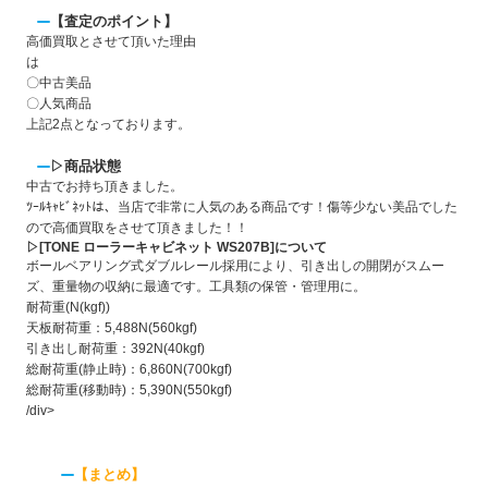
【査定のポイント】
高価買取とさせて頂いた理由
〇中古美品
〇人気商品
上記2点となっております。
▷商品状態
中古でお持ち頂きました。
ﾂｰﾙｷｬﾋﾞﾈｯﾄは、当店で非常に人気のある商品です！傷等少ない美品でした
ので高価買取をさせて頂きました！！
▷[TONE ローラーキャビネット WS207B]について
ボールベアリング式ダブルレール採用により、引き出しの開閉がスムー
ズ、重量物の収納に最適です。工具類の保管・管理用に。
耐荷重(N(kgf))
天板耐荷重：5,488N(560kgf)
引き出し耐荷重：392N(40kgf)
総耐荷重(静止時)：6,860N(700kgf)
総耐荷重(移動時)：5,390N(550kgf)
/div>
【まとめ】