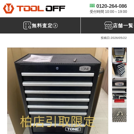
0120-264-086
工具買取TOP
ハンドツール買取
TONE買取
【買取実績】 TONE ロ
ーラーキャビネット WS207B [千葉県柏市] 柏店
受付時間 10:00～19:00
無料査定
店舗一覧
TONE TONE ローラーキャビネット WS207B
投稿日:2026/05/22