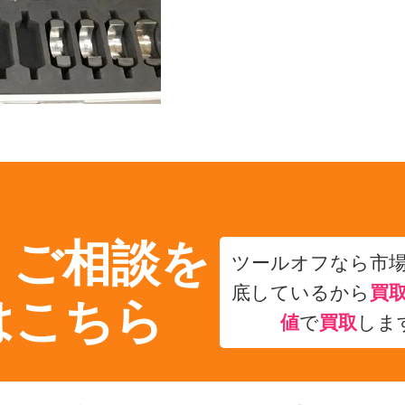
・ご相談を
ツールオフなら市
底しているから
買
はこちら
値
で
買取
しま