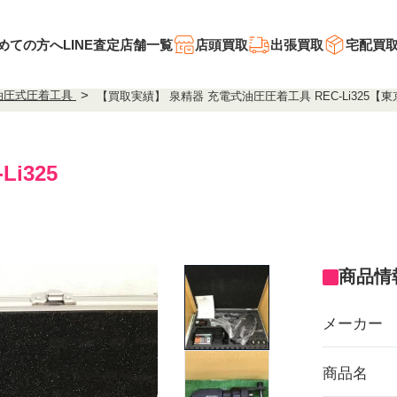
めての方へ
LINE査定
店舗一覧
店頭買取
出張買取
宅配買
油圧式圧着工具
【買取実績】 泉精器 充電式油圧圧着工具 REC-Li325
i325
商品情
メーカー
商品名