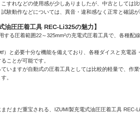
・こすれなどの使用感が少しありましたが、中古としては比
・試験動作などについては、異音・違和感なく正常と確認が
式油圧圧着工具 REC-Li325の魅力】
使用する圧着範囲22～325mm²の充電式圧着工具で、各種
（20tf）と必要十分な機能を備えており、各種ダイスと充電
することが可能です。
っていますが自動式の圧着工具としては比較的軽量で、作業
ます。
だまだ重宝される、IZUMI製充電式油圧圧着工具 REC-L
。