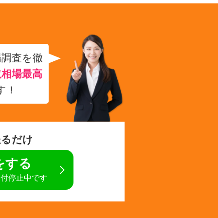
場調査を徹
取相場最高
す！
送るだけ
定をする
受付停止中です