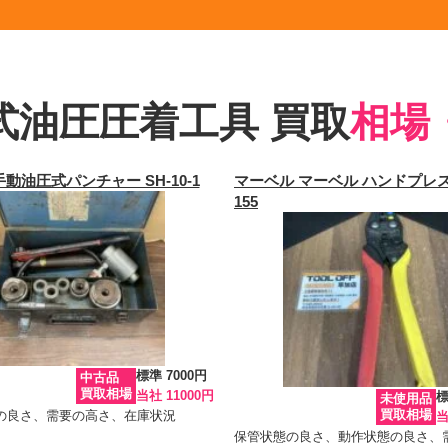
式油圧圧着工具 買取
相場
手動油圧式パンチャー SH-10-1
マーベル マーベル ハンドプレス 
155
標準 7000円
中古品
買取相場
当社 11000円
標
未使用品
買取相場
の良さ、需要の高さ、在庫状況
当
保管状態の良さ、動作状態の良さ、