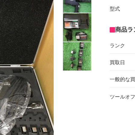
型式
商品ラ
ランク
買取日
一般的な
ツールオ