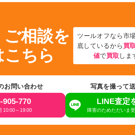
・ご相談を
ツールオフなら市
底しているから
買
はこちら
値
で
買取
しま
のお問い合わせ
写真を撮って
-905-770
LINE査
10:00～19:00
障害のためただいま