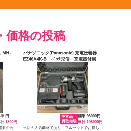
・価格の投稿
MH-
パナソニック(Panasonic) 充電圧着器
EZ46A4K-B ﾊﾞｯﾃﾘ2個・充電器付属
準 円
標準 98000円
中古品
買取相場
社 1800円
当社 108000円
需要の高
当店の人気商材であり、フルセットでお持ち