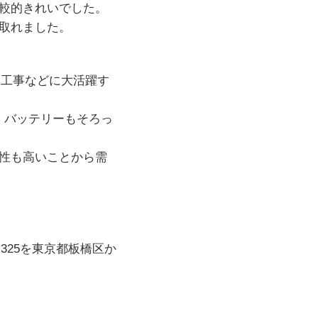
較的きれいでした。
取れました。
配線工事などに大活躍す
器・バッテリーもそろっ
性も高いことから需
i325を東京都板橋区か