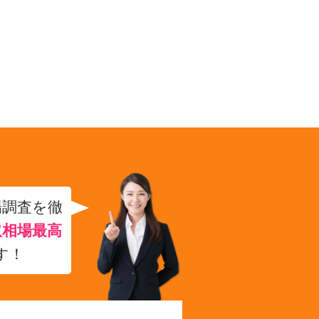
場調査を徹
取相場最高
す！