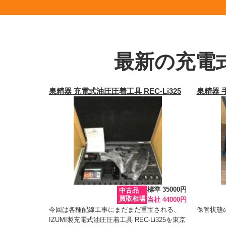
最新の充電
泉精器 充電式油圧圧着工具 REC-Li325
泉精器 
標準 35000円
中古品
買取相場
当社 44000円
今回は各種配線工事にまだまだ重宝される、
保管状態
IZUMI製充電式油圧圧着工具 REC-Li325を東京