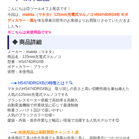
こんにちは😊ツールオフ上尾店です！
今回は、
makita（マキタ） 125mm充電式マルノコ HS474DRGXB ※ボ
ディカラー：黒
を埼玉県春日部市のお客様よりお買取りさせていただきま
した🔧✨
※こちらは未使用品です✨
◆ 商品詳細
メーカー：makita（マキタ）
商品名：125mm充電式マルノコ
型番：HS474DRGXB
ボディカラー：ブラック
状態：未使用品
■ HS474DRGXBの特徴とは？🔍
マキタのHS474DRGXBは、取り回しの良さと高い切断性能を兼ね備えた
人気の125mm充電式マルノコです💪
ブラシレスモーター搭載で高効率＆高耐久
自動変速機能で作業状況に応じて最適制御
軽量コンパクト設計で扱いやすい
人気のブラックカラー仕様✨
建築・内装・造作作業など幅広い現場で活躍する人気モデルです😊
■ 未使用品は高額買取チャンス！💰
未使用品工具は中古市場でも需要が非常に高く、高額査定につながりやす