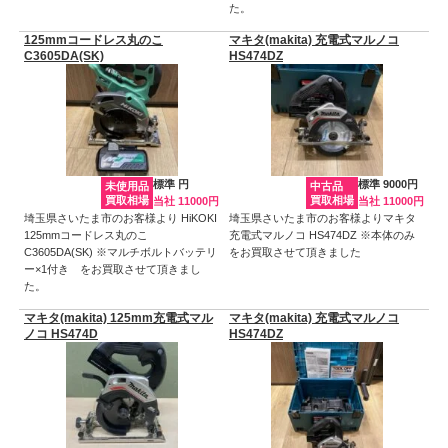
た。
125mmコードレス丸のこ
マキタ(makita) 充電式マルノコ
C3605DA(SK)
HS474DZ
標準 円
標準 9000円
未使用品
中古品
買取相場
買取相場
当社 11000円
当社 11000円
埼玉県さいたま市のお客様より HiKOKI
埼玉県さいたま市のお客様よりマキタ
125mmコードレス丸のこ
充電式マルノコ HS474DZ ※本体のみ
C3605DA(SK) ※マルチボルトバッテリ
をお買取させて頂きました
ー×1付き をお買取させて頂きまし
た。
マキタ(makita) 125mm充電式マル
マキタ(makita) 充電式マルノコ
ノコ HS474D
HS474DZ