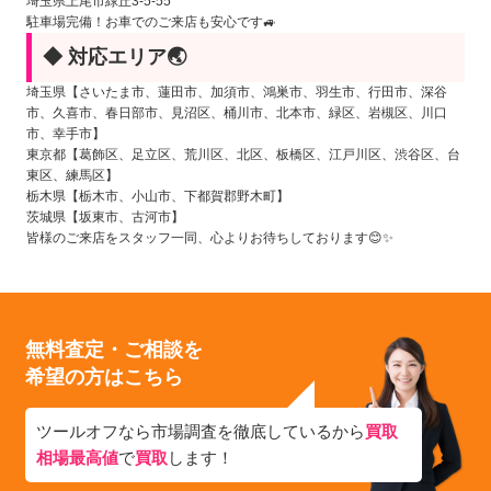
埼玉県上尾市緑丘3-5-55
駐車場完備！お車でのご来店も安心です🚙
◆ 対応エリア🌏
埼玉県【さいたま市、蓮田市、加須市、鴻巣市、羽生市、行田市、深谷
市、久喜市、春日部市、見沼区、桶川市、北本市、緑区、岩槻区、川口
市、幸手市】
東京都【葛飾区、足立区、荒川区、北区、板橋区、江戸川区、渋谷区、台
東区、練馬区】
栃木県【栃木市、小山市、下都賀郡野木町】
茨城県【坂東市、古河市】
皆様のご来店をスタッフ一同、心よりお待ちしております😊✨
無料査定・ご相談を
希望の方はこちら
ツールオフなら市場調査を徹底しているから
買取
相場最高値
で
買取
します！