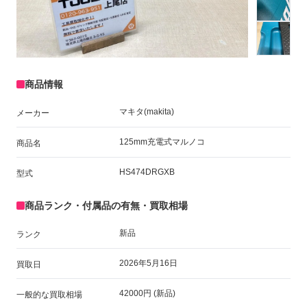
商品情報
マキタ(makita)
メーカー
125mm充電式マルノコ
商品名
HS474DRGXB
型式
商品ランク・付属品の有無・買取相場
新品
ランク
2026年5月16日
買取日
42000円 (新品)
一般的な買取相場