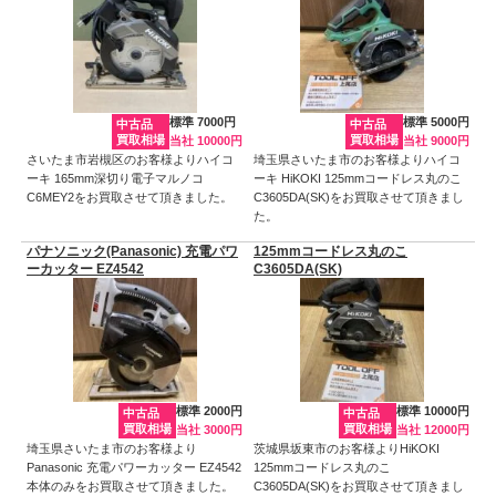
標準 7000円
標準 5000円
中古品
中古品
買取相場
買取相場
当社 10000円
当社 9000円
さいたま市岩槻区のお客様よりハイコ
埼玉県さいたま市のお客様よりハイコ
ーキ 165mm深切り電子マルノコ
ーキ HiKOKI 125mmコードレス丸のこ
C6MEY2をお買取させて頂きました。
C3605DA(SK)をお買取させて頂きまし
た。
パナソニック(Panasonic) 充電パワ
125mmコードレス丸のこ
ーカッター EZ4542
C3605DA(SK)
標準 2000円
標準 10000円
中古品
中古品
買取相場
買取相場
当社 3000円
当社 12000円
埼玉県さいたま市のお客様より
茨城県坂東市のお客様よりHiKOKI
Panasonic 充電パワーカッター EZ4542
125mmコードレス丸のこ
本体のみをお買取させて頂きました。
C3605DA(SK)をお買取させて頂きまし