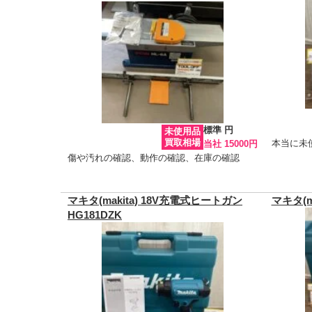
標準 円
未使用品
買取相場
本当に未
当社 15000円
傷や汚れの確認、動作の確認、在庫の確認
マキタ(makita) 18V充電式ヒートガン
マキタ(m
HG181DZK