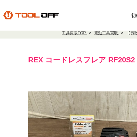
初
工具買取TOP
電動工具買取
【買取
REX コードレスフレア RF20S2