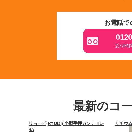
お電話で
0120
受付時間 
最新のコ
リョービ(RYOBI) 小型手押カンナ HL-
リチウム
6A