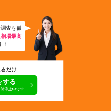
場調査を徹
取相場最高
す！
送るだけ
定をする
受付停止中です