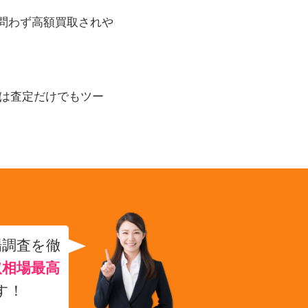
中古問わず高額買取されや
は査定だけでもツー
場調査を徹
取相場最高
す！