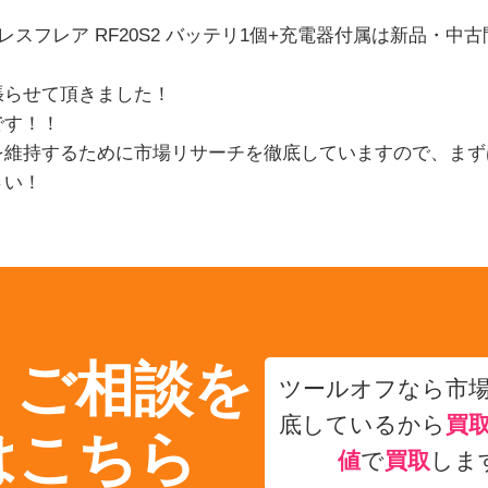
ドレスフレア RF20S2 バッテリ1個+充電器付属は新品・
張らせて頂きました！
です！！
を維持するために市場リサーチを徹底していますので、まず
さい！
・ご相談を
ツールオフなら市
底しているから
買
はこちら
値
で
買取
しま