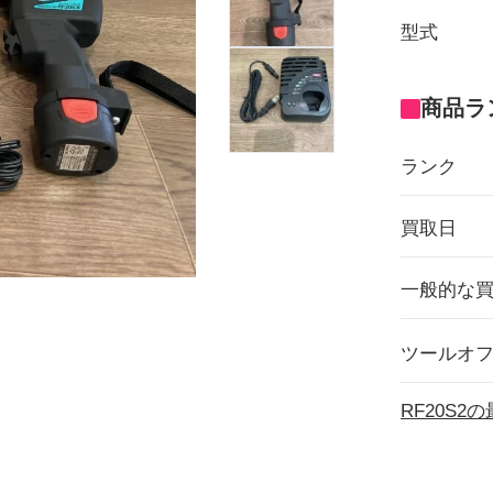
型式
商品ラ
ランク
買取日
一般的な
ツールオ
RF20S