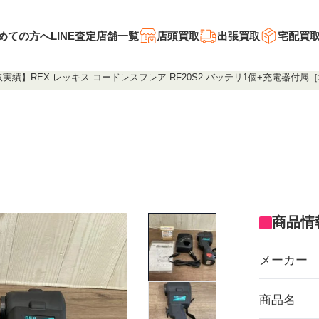
めての方へ
LINE査定
店舗一覧
店頭買取
出張買取
宅配買
実績】REX レッキス コードレスフレア RF20S2 バッテリ1個+充電器付属
商品情
メーカー
商品名