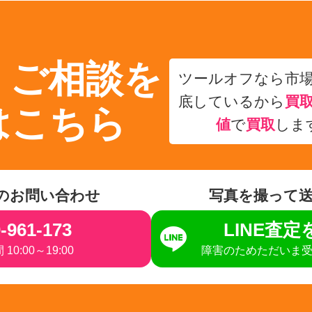
・ご相談を
ツールオフなら市
底しているから
買
はこちら
値
で
買取
しま
のお問い合わせ
写真を撮って
-961-173
LINE査
10:00～19:00
障害のためただいま