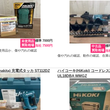
標準 7000円
未使用品
買取相場
当社 7500円
標準
中古品
買取相場
使用品か、傷や汚れの確認
当社
傷や汚れの確認、動作の確認、在庫
akita) 充電式タッカ ST112DZ
ハイコーキ(HiKoki) コードレ
UL18DBA WMGZ