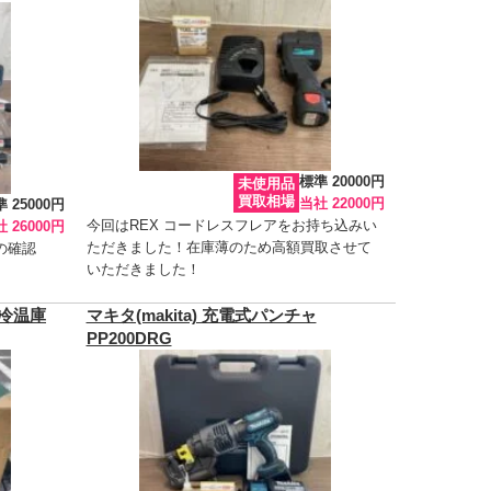
標準 20000円
未使用品
買取相場
当社 22000円
 25000円
今回はREX コードレスフレアをお持ち込みい
 26000円
ただきました！在庫薄のため高額買取させて
の確認
いただきました！
ス冷温庫
マキタ(makita) 充電式パンチャ
PP200DRG