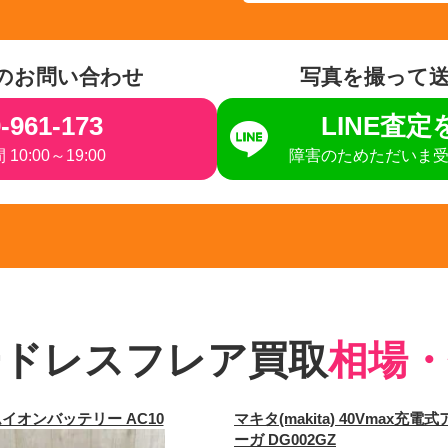
のお問い合わせ
写真を撮って
-961-173
LINE査
10:00～19:00
障害のためただいま
ードレスフレア買取
相場・
イオンバッテリー AC10
マキタ(makita) 40Vmax充電
ーガ DG002GZ