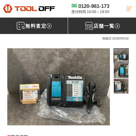
0120-961-173
工具買取TOP
電動工具買取
【買取実績】makita マキタ 急速充電器
DC18RF［埼玉県入間市］ 入間店
受付時間 10:00～19:00
無料査定
店舗一覧
マキタ(makita) 急速充電器 DC18RF
投稿日:2026/05/19