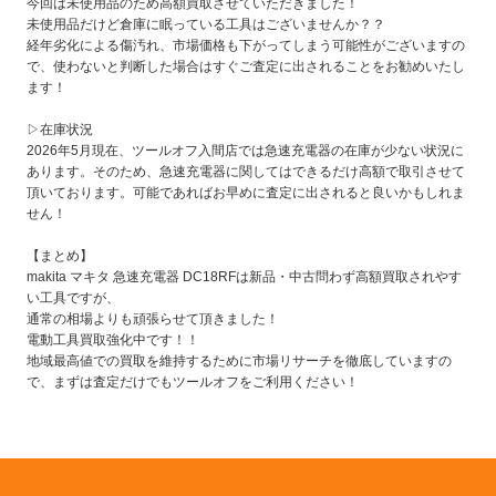
今回は未使用品のため高額買取させていただきました！
未使用品だけど倉庫に眠っている工具はございませんか？？
経年劣化による傷汚れ、市場価格も下がってしまう可能性がございますの
で、使わないと判断した場合はすぐご査定に出されることをお勧めいたし
ます！
▷在庫状況
2026年5月現在、ツールオフ入間店では急速充電器の在庫が少ない状況に
あります。そのため、急速充電器に関してはできるだけ高額で取引させて
頂いております。可能であればお早めに査定に出されると良いかもしれま
せん！
【まとめ】
makita マキタ 急速充電器 DC18RFは新品・中古問わず高額買取されやす
い工具ですが、
通常の相場よりも頑張らせて頂きました！
電動工具買取強化中です！！
地域最高値での買取を維持するために市場リサーチを徹底していますの
で、まずは査定だけでもツールオフをご利用ください！