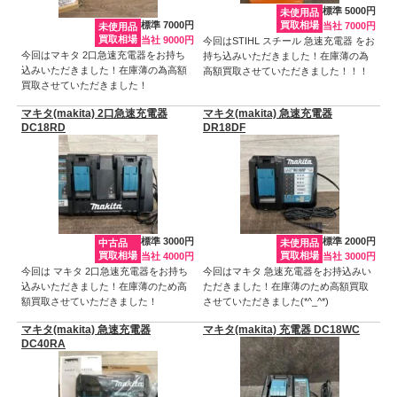
標準 5000円
未使用品
標準 7000円
買取相場
当社 7000円
未使用品
買取相場
当社 9000円
今回はSTIHL スチール 急速充電器 をお
今回はマキタ 2口急速充電器をお持ち
持ち込みいただきました！在庫薄の為
込みいただきました！在庫薄の為高額
高額買取させていただきました！！！
買取させていただきました！
マキタ(makita) 2口急速充電器
マキタ(makita) 急速充電器
DC18RD
DR18DF
標準 3000円
標準 2000円
中古品
未使用品
買取相場
買取相場
当社 4000円
当社 3000円
今回は マキタ 2口急速充電器をお持ち
今回はマキタ 急速充電器をお持込みい
込みいただきました！在庫薄のため高
ただきました！在庫薄のため高額買取
額買取させていただきました！
させていただきました(*^_^*)
マキタ(makita) 急速充電器
マキタ(makita) 充電器 DC18WC
DC40RA