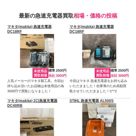
最新の急速充電器買取
相場・価格の投稿
マキタ(makita) 急速充電器
マキタ(makita) 急速充電器
DC18RF
DC18RF
標準 2500円
標準 2500円
未使用品
未使用品
買取相場
買取相場
当社 3000円
当社 3000円
人気メーカーのマキタ製工具。今回お
今回はマキタ 急速充電器をお持ち込み
持ち込み頂いたお品物は未使用品の為
いただきました！在庫薄のため高額買
3000円で買取になりました！
取させていただきました！!(^^)!
マキタ(makita) 2口急速充電器
STIHL 急速充電器 AL500S
DC40RB