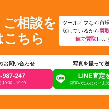
・ご相談を
ツールオフなら市
底しているから
買
はこちら
値
で
買取
しま
のお問い合わせ
写真を撮って
-987-247
LINE査
10:00～19:00
障害のためただいま