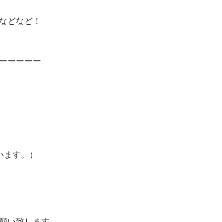
などなど！
ーーーーー
います。）
願い致します。