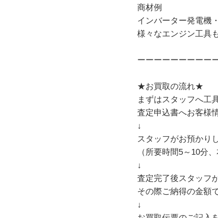
商材例
インバーター発電機
様々なエンジン工具
ーーーーーーーーー
★お買取の流れ★
まずはスタッフへ工
査定申込書へお客様
↓
スタッフがお預かり
（所要時間5～10分
↓
査定完了後スタッフ
その際ご納得の金額
↓
お買取伝票のご記入