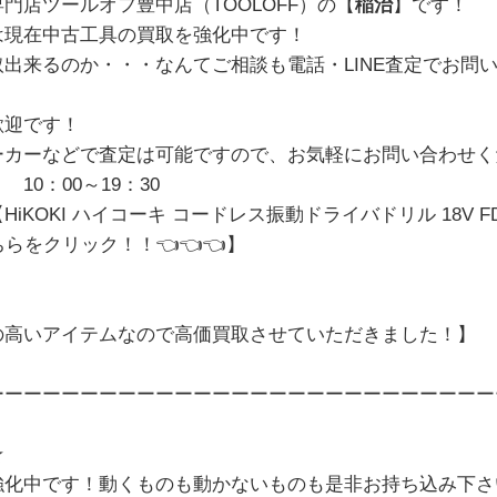
門店ツールオフ豊中店（TOOLOFF）の【
稲治
】です！
は現在中古工具の買取を強化中です！
出来るのか・・・なんてご相談も電話・LINE査定でお問
歓迎です！
ーカーなどで査定は可能ですので、お気軽にお問い合わせく
10：00～19：30
KOKI ハイコーキ コードレス振動ドライバドリル 18V FD
ちらをクリック！！
👈👈👈】
の高いアイテムなので高価買取させていただきました！
】
ーーーーーーーーーーーーーーーーーーーーーーーーーーー
★
強化中です！動くものも動かないものも是非お持ち込み下さ