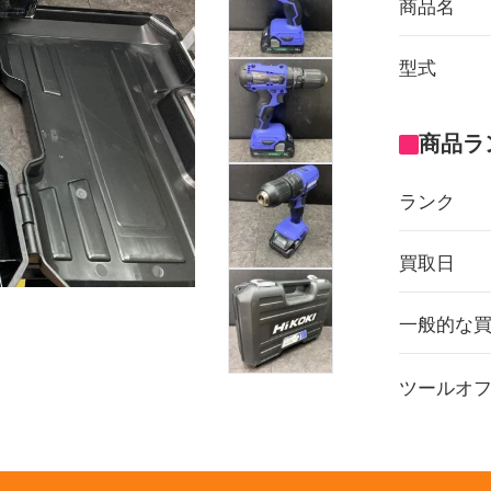
商品名
型式
商品ラ
ランク
買取日
一般的な
ツールオ