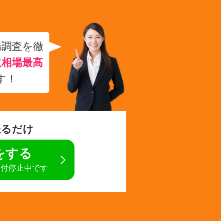
場調査を徹
取相場最高
す！
送るだけ
定をする
受付停止中です