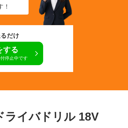
す！
送るだけ
定をする
受付停止中です
ドライバドリル 18V