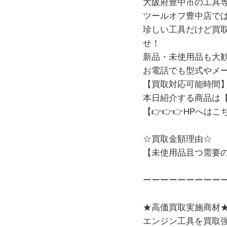
大阪府豊中市の工具専
ツールオフ豊中店で
珍しい工具だけど買取
せ！
新品・未使用品も大
お電話でも型式やメ
【買取対応可能時間】 
本日紹介する商品は【Hi
【👉👉👉
HPへはこ
☆買取金額理由☆
【未使用品且つ需要
ーーーーーーーーー
★高価買取実施商材
エンジン工具を買取