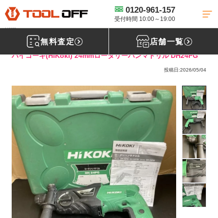
0120-961-157
工具買取TOP
電動工具買取
ハンマードリル買取
【買取実績】ハイ
コーキ HiKOKI 24mmロータリーハンマドリル DH24PG［福島県相馬市］仙台
受付時間 10:00～19:00
南店
無料査定
店舗一覧
ハイコーキ(HiKoki) 24mmロータリーハンマドリル DH24PG
投稿日:2026/05/04