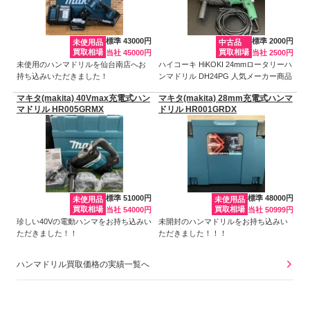
標準 43000円
標準 2000円
未使用品
中古品
買取相場
買取相場
当社 45000円
当社 2500円
未使用のハンマドリルを仙台南店へお
ハイコーキ HiKOKI 24mmロータリーハ
持ち込みいただきました！
ンマドリル DH24PG 人気メーカー商品
マキタ(makita) 40Vmax充電式ハン
マキタ(makita) 28mm充電式ハンマ
マドリル HR005GRMX
ドリル HR001GRDX
標準 51000円
標準 48000円
未使用品
未使用品
買取相場
買取相場
当社 54000円
当社 50999円
珍しい40Vの電動ハンマをお持ち込みい
未開封のハンマドリルをお持ち込みい
ただきました！！
ただきました！！！
ハンマドリル買取価格の実績一覧へ