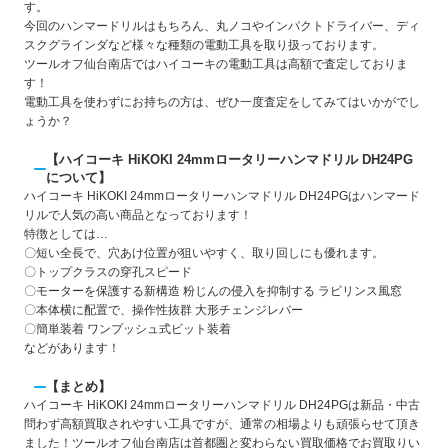
す。
今回のハンマードリルはもちろん、丸ノコやインパクトドライバー、ディ
スクグラインダなど様々な種類の電動工具を取り扱っております。
ツールオフ仙台南店ではハイコーキの電動工具は高額で査定しておりま
す！
電動工具を使わずにお持ちの方は、ぜひ一度査定をしてみてはいかがでし
ょうか？
【ハイコーキ HiKOKI 24mmロータリーハンマドリル DH24PG
について】
ハイコーキ HiKOKI 24mmロータリーハンマドリル DH24PGはハンマード
リルで人気の高い商品となっております！
特徴としては…
〇短い全長で、穴あけ位置が狙いやすく、取り回しにも優れます。
〇トップクラスの穿孔スピード
〇モーターを保護する新構造 粉じんの侵入を抑制する ラビリンス風窓
〇本体横に配置で、操作性抜群 大形チェンジレバー
〇簡単装着 ワンプッシュ式ビット装着
などがあります！
【まとめ】
ハイコーキ HiKOKI 24mmロータリーハンマドリル DH24PGは新品・中古
問わず高額買取されやすい工具ですが、通常の相場よりも頑張らせて頂き
ました！ツールオフ仙台南店は首都圏と変わらない買取価格でお買取りい