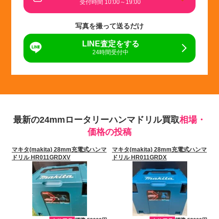
受付時間 10:00～19:00
写真を撮って送るだけ
LINE査定をする
24時間受付中
最新の24mmロータリーハンマドリル買取
相場・
価格の投稿
マキタ(makita) 28mm充電式ハンマ
マキタ(makita) 28mm充電式ハンマ
ドリル HR011GRDXV
ドリル HR011GRDX