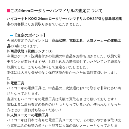
この24mmロータリーハンマドリルの査定について
ハイコーキ HiKOKI 24mmロータリーハンマドリル DH24PG
を
福島県相馬
市
のお客様よりお買取りさせていただきました。
【査定のポイント】
今回の査定でのポイントは、
商品状態
、
電動工具
、
人気メーカーの電動工
具
の3点になります。
▷商品状態（状態ランク：B）
今回はケース・説明書付きの状態の中古品をお持ち頂きました。状態で若
干ランクが変わりますが、お持ち込みの際清掃していただいていて綺麗な
状態でした。こちらを加味して査定をいたしました。
本体には大きな傷が少なく保存状態が良かったため高額買取いたしまし
た！
▷電動工具
ハイコーキの電動工具は、中古品の二次流通において取引が非常に多い商
品となっております。
当店でもハイコーキの電動工具は高額で買取をさせて頂いております！
電動工具は高額査定の条件のひとつとなっているため、使われなくなった
方はぜひ一度お持ち込みください！
▷人気メーカーの電動工具
ハイコーキは日本で有名な電動工具メーカーで、その使いやすさや取り扱
う電動工具の種類の多さから非常に人気の高いメーカーとなっておりま