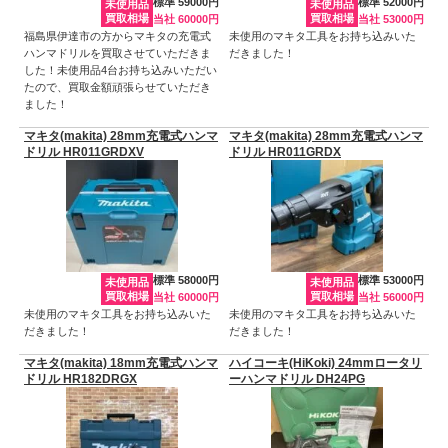
標準 59000円
標準 52000円
未使用品
未使用品
買取相場
買取相場
当社 60000円
当社 53000円
福島県伊達市の方からマキタの充電式
未使用のマキタ工具をお持ち込みいた
ハンマドリルを買取させていただきま
だきました！
した！未使用品4台お持ち込みいただい
たので、買取金額頑張らせていただき
ました！
マキタ(makita) 28mm充電式ハンマ
マキタ(makita) 28mm充電式ハンマ
ドリル HR011GRDXV
ドリル HR011GRDX
標準 58000円
標準 53000円
未使用品
未使用品
買取相場
買取相場
当社 60000円
当社 56000円
未使用のマキタ工具をお持ち込みいた
未使用のマキタ工具をお持ち込みいた
だきました！
だきました！
マキタ(makita) 18mm充電式ハンマ
ハイコーキ(HiKoki) 24mmロータリ
ドリル HR182DRGX
ーハンマドリル DH24PG