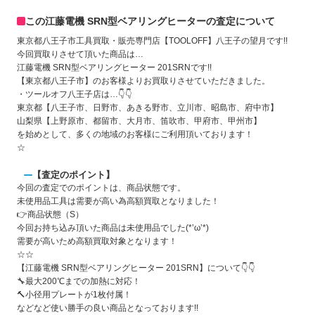
この江藤電機 SRN型ベアリングヒーターの査定について
東京都八王子市工具買取・販売専門店【TOOLOFF】八王子の望月です!!
今回買取りさせて頂いた商品は…
江藤電機 SRN型ベアリングヒーター 201SRN
です!!
【東京都八王子市】のお客様よりお買取りさせていただきました。
・ツールオフ八王子店は…👇👇
東京都【八王子市、日野市、あきる野市、立川市、昭島市、府中市】
山梨県【上野原市、都留市、大月市、笛吹市、甲府市、甲州市】
を始めとして、多くの地域のお客様にご利用頂いております！
☆
【査定のポイント】
今回の査定でのポイントは、商品状態です。
未使用品工具は需要が高い為高額買取となりました！
👉商品状態（S）
今回お持ち込み頂いた商品は未使用品でした(*’ω’*)
需要が高いため高額買取対象となります！
☆☆
【
江藤電機 SRN型ベアリングヒーター 201SRN
】について👇👇
🔧
最大200℃までの加熱に対応！
🔨
小径用プレートが1枚付属！
などなど使い勝手の良い商品となっております!!