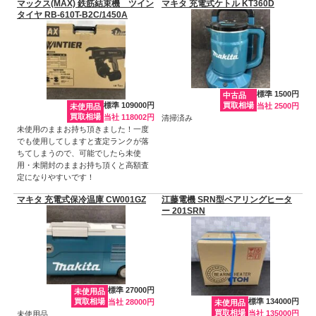
マックス(MAX) 鉄筋結束機 ツイン
マキタ 充電式ケトル KT360D
タイヤ RB-610T-B2C/1450A
標準 1500円
中古品
標準 109000円
買取相場
当社 2500円
未使用品
買取相場
当社 118002円
清掃済み
未使用のままお持ち頂きました！一度
でも使用してしますと査定ランクが落
ちてしまうので、可能でしたら未使
用・未開封のままお持ち頂くと高額査
定になりやすいです！
マキタ 充電式保冷温庫 CW001GZ
江藤電機 SRN型ベアリングヒータ
ー 201SRN
標準 27000円
未使用品
買取相場
標準 134000円
当社 28000円
未使用品
買取相場
当社 135000円
未使用品