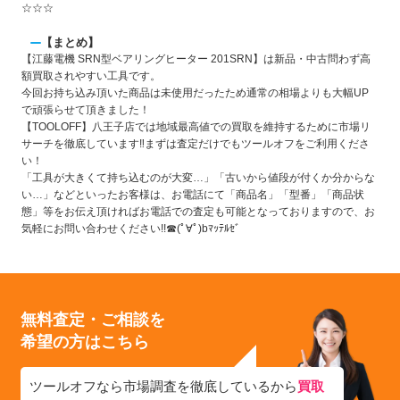
☆☆☆
【まとめ】
【江藤電機 SRN型ベアリングヒーター 201SRN】は新品・中古問わず高
額買取されやすい工具です。
今回お持ち込み頂いた商品は未使用だったため通常の相場よりも大幅UP
で頑張らせて頂きました！
【TOOLOFF】八王子店では地域最高値での買取を維持するために市場リ
サーチを徹底しています‼まずは査定だけでもツールオフをご利用くださ
い！
「工具が大きくて持ち込むのが大変…」「古いから値段が付くか分からな
い…」などといったお客様は、お電話にて
「商品名」「型番」「商品状
態」等
をお伝え頂ければお電話での査定も可能となっておりますので、お
気軽にお問い合わせください!!☎(ﾟ∀ﾟ)bﾏｯﾃﾙｾﾞ
無料査定・ご相談を
希望の方はこちら
ツールオフなら市場調査を徹底しているから
買取