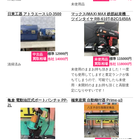
未使用品
日東工器 アトラエース LO-3500
マックス(MAX) MAX 鉄筋結束機
ツインタイヤ RB-610T-B2C/1450A
標準 12999円
中古品
買取相場
標準 115000円
当社 14000円
未使用品
買取相場
当社 118000円
清掃済み
未使用のままお持ち頂きました！一度
でも使用してしますと査定ランクが落
ちてしまうので、可能でしたら未使
用・未開封のままお持ち頂くと高額査
定になりやすいです！
亀倉 電動油圧式ポートパンチャ PP-
極東産業 自動糊付器 Prime-μ3
2L