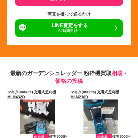
写真を撮って送るだけ
LINE査定をする
24時間受付中
最新のガーデンシュレッダー 粉砕機買取
相場・
価格の投稿
マキタ(makita) 充電式芝刈機
マキタ(makita) 充電式芝刈機
MLM432D
MLM230D
標準 8000円
標準 6000円
中古品
中古品