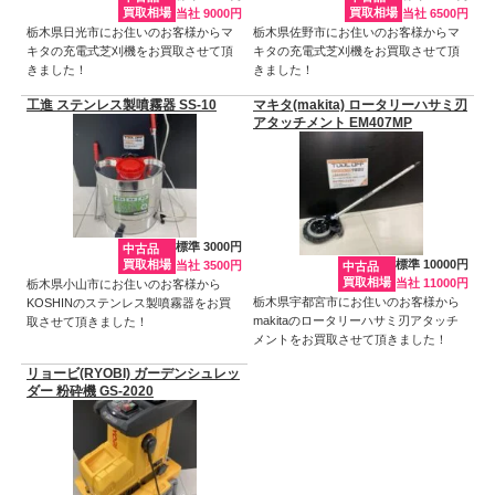
買取相場
買取相場
当社 9000円
当社 6500円
栃木県日光市にお住いのお客様からマ
栃木県佐野市にお住いのお客様からマ
キタの充電式芝刈機をお買取させて頂
キタの充電式芝刈機をお買取させて頂
きました！
きました！
工進 ステンレス製噴霧器 SS-10
マキタ(makita) ロータリーハサミ刃
アタッチメント EM407MP
標準 3000円
中古品
買取相場
標準 10000円
当社 3500円
中古品
買取相場
当社 11000円
栃木県小山市にお住いのお客様から
栃木県宇都宮市にお住いのお客様から
KOSHINのステンレス製噴霧器をお買
makitaのロータリーハサミ刃アタッチ
取させて頂きました！
メントをお買取させて頂きました！
リョービ(RYOBI) ガーデンシュレッ
ダー 粉砕機 GS-2020