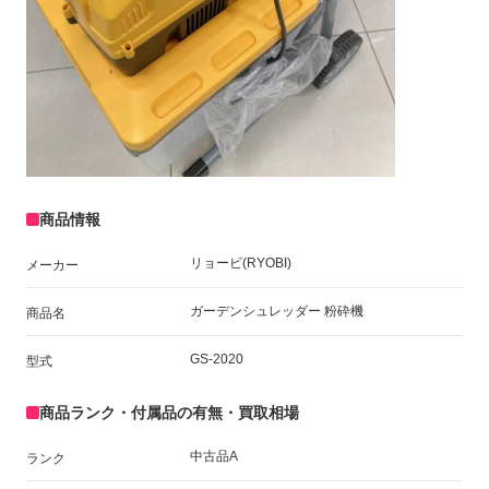
商品情報
リョービ(RYOBI)
メーカー
ガーデンシュレッダー 粉砕機
商品名
GS-2020
型式
商品ランク・付属品の有無・買取相場
中古品A
ランク