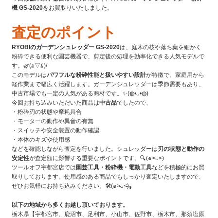
機 GS-2020
をお買取りいたしました。
査定のポイント
RYOBIのガーデンシュレッダー GS-2020
は、庭木の枝や落ち葉を細かく
粉砕できる便利な園芸機器で、剪定後の処理を効率化できる人気モデルで
す。🌿(≧▽≦)/
このモデルは
パワフルな粉砕性能と扱いやすい設計
が特徴で、家庭用から
軽作業まで幅広く活躍します。ガーデンシュレッダーは季節需要もあり、
中古市場でも一定の人気がある商材です。✨(◍•ᴗ•◍)
今回お持ち込みいただいた商品は
中古品
でしたので、
・粉砕刃の状態や摩耗具合
・モーターの動作や異音の有無
・スイッチや安全装置の動作確認
・本体のキズや使用感
などを確認しながら査定を行いました。シュレッダーは
刃の状態と動作の
安定性
が査定額に影響する重要なポイントです。🔍(๑˃̵ᴗ˂̵)
ツールオフ宇都宮店では
園芸工具・粉砕機・電動工具
などを積極的にお買
取りしております。使用感のある商品でもしっかり査定いたしますので、
ぜひお気軽にお持ち込みください。🛠(๑˃̵ᴗ˂̵)و
以下の地域から多くお越し頂いております。
栃木県【宇都宮市、鹿沼市、足利市、小山市、佐野市、栃木市、那須塩原