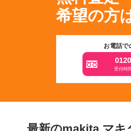
希望の方
お電話で
0120
受付時間 
最新のmakita マ