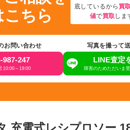
底しているから
買
はこちら
値
で
買取
しま
のお問い合わせ
写真を撮って
-987-247
LINE査
10:00～19:00
障害のためただいま
キタ 充電式レシプロソー 1