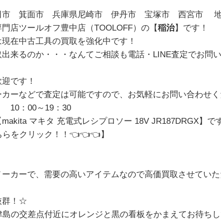
市 箕面市 兵庫県尼崎市 伊丹市 宝塚市 西宮市 地域
門店ツールオフ豊中店（TOOLOFF）の【
稲治
】です！
は現在中古工具の買取を強化中です！
出来るのか・・・なんてご相談も電話・LINE査定でお問
歓迎です！
ーカーなどで査定は可能ですので、お気軽にお問い合わせく
10：00～19：30
kita マキタ 充電式レシプロソー 18V JR187DRGX
】で
ちらをクリック！！
👈👈👈】
メーカーで、需要の高いアイテムなので高価買取させていた
抜群！☆
上津島の交差点付近にオレンジと黒の看板をかまえてお待ち