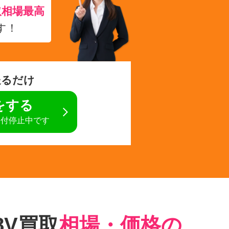
取相場最高
す！
送るだけ
定をする
受付停止中です
8V買取
相場・価格の