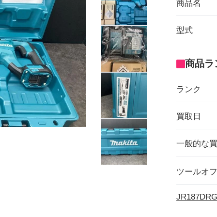
商品名
型式
商品ラ
ランク
買取日
一般的な
ツールオ
JR187