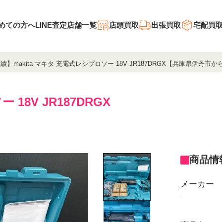
めての方へ
LINE査定
店舗一覧
店頭買取
出張買取
宅配買
績】makita マキタ 充電式レシプロソー 18V JR187DRGX【兵庫県伊丹市
 18V JR187DRGX
商品情
メーカー