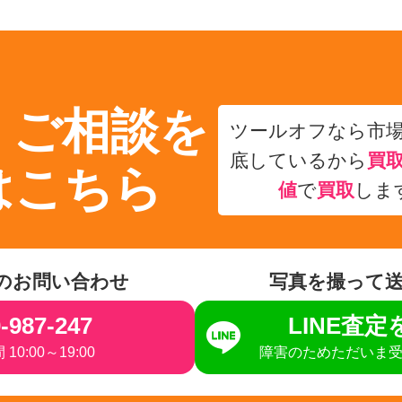
・ご相談を
ツールオフなら市
底しているから
買
はこちら
値
で
買取
しま
のお問い合わせ
写真を撮って
-987-247
LINE査
10:00～19:00
障害のためただいま