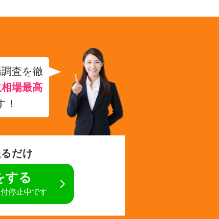
場調査を徹
取相場最高
す！
送るだけ
定をする
受付停止中です