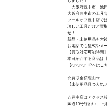
しました！
大阪府豊中市 池田
大阪府豊中市の工具専
ツールオフ豊中店で
珍しい工具だけど買取
せ！
新品・未使用品も大
お電話でも型式やメ
【買取対応可能時間】 
本日紹介する商品は【ma
【👉👉👉
HPへはこ
☆買取金額理由☆
【未使用品且つ人気
☆豊中店はアクセス
国道10号線沿い、